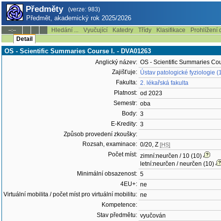
Předměty
(verze: 983)
Předmět, akademický rok 2025/2026
Hledání ...
Vyučující
Katedry
Třídy
Klasifikace
Prohlížení 
--:--
Detail
OS - Scientific Summaries Course I. - DVA01263
Anglický název:
OS - Scientific Summaries Cou
Zajišťuje:
Ústav patologické fyziologie (
Fakulta:
2. lékařská fakulta
Platnost:
od 2023
Semestr:
oba
Body:
3
E-Kredity:
3
Způsob provedení zkoušky:
Rozsah, examinace:
0/20, Z
[HS]
Počet míst:
zimní:neurčen / 10 (10)
letní:neurčen / neurčen (10)
Minimální obsazenost:
5
4EU+:
ne
Virtuální mobilita / počet míst pro virtuální mobilitu:
ne
Kompetence:
Stav předmětu:
vyučován