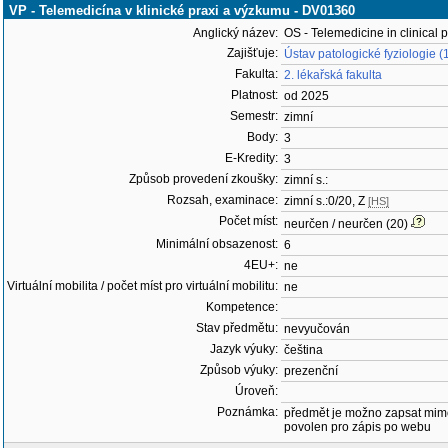
VP - Telemedicína v klinické praxi a výzkumu - DV01360
Anglický název:
OS - Telemedicine in clinical 
Zajišťuje:
Ústav patologické fyziologie (
Fakulta:
2. lékařská fakulta
Platnost:
od 2025
Semestr:
zimní
Body:
3
E-Kredity:
3
Způsob provedení zkoušky:
zimní s.:
Rozsah, examinace:
zimní s.:0/20, Z
[HS]
Počet míst:
neurčen / neurčen (20)
Minimální obsazenost:
6
4EU+:
ne
Virtuální mobilita / počet míst pro virtuální mobilitu:
ne
Kompetence:
Stav předmětu:
nevyučován
Jazyk výuky:
čeština
Způsob výuky:
prezenční
Úroveň:
Poznámka:
předmět je možno zapsat mim
povolen pro zápis po webu