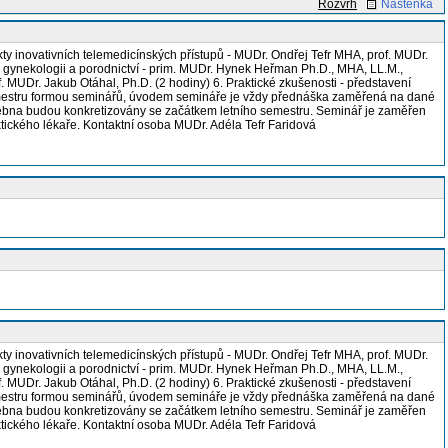
Rozvrh
Nástěnka
kty inovativních telemedicínských přístupů - MUDr. Ondřej Tefr MHA, prof. MUDr.
 v gynekologii a porodnictví - prim. MUDr. Hynek Heřman Ph.D., MHA, LL.M.,
. MUDr. Jakub Otáhal, Ph.D. (2 hodiny) 6. Praktické zkušenosti - představení
ho semestru formou seminářů, úvodem semináře je vždy přednáška zaměřená na dané
 učebna budou konkretizovány se začátkem letního semestru. Seminář je zaměřen
aktického lékaře. Kontaktní osoba MUDr. Adéla Tefr Faridová
kty inovativních telemedicínských přístupů - MUDr. Ondřej Tefr MHA, prof. MUDr.
 v gynekologii a porodnictví - prim. MUDr. Hynek Heřman Ph.D., MHA, LL.M.,
. MUDr. Jakub Otáhal, Ph.D. (2 hodiny) 6. Praktické zkušenosti - představení
ho semestru formou seminářů, úvodem semináře je vždy přednáška zaměřená na dané
 učebna budou konkretizovány se začátkem letního semestru. Seminář je zaměřen
aktického lékaře. Kontaktní osoba MUDr. Adéla Tefr Faridová