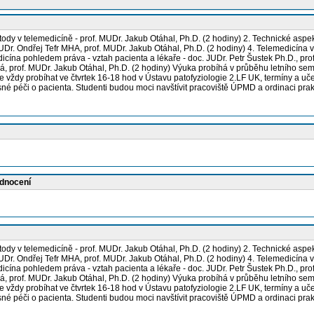
tody v telemedicíně - prof. MUDr. Jakub Otáhal, Ph.D. (2 hodiny) 2. Technické aspe
MUDr. Ondřej Tefr MHA, prof. MUDr. Jakub Otáhal, Ph.D. (2 hodiny) 4. Telemedicína
icína pohledem práva - vztah pacienta a lékaře - doc. JUDr. Petr Šustek Ph.D., prof
ridová, prof. MUDr. Jakub Otáhal, Ph.D. (2 hodiny) Výuka probíhá v průběhu letní
de vždy probíhat ve čtvrtek 16-18 hod v Ústavu patofyziologie 2.LF UK, termíny a
učasné péči o pacienta. Studenti budou moci navštívit pracoviště ÚPMD a ordinaci pr
odnocení
tody v telemedicíně - prof. MUDr. Jakub Otáhal, Ph.D. (2 hodiny) 2. Technické aspe
MUDr. Ondřej Tefr MHA, prof. MUDr. Jakub Otáhal, Ph.D. (2 hodiny) 4. Telemedicína
icína pohledem práva - vztah pacienta a lékaře - doc. JUDr. Petr Šustek Ph.D., prof
ridová, prof. MUDr. Jakub Otáhal, Ph.D. (2 hodiny) Výuka probíhá v průběhu letní
de vždy probíhat ve čtvrtek 16-18 hod v Ústavu patofyziologie 2.LF UK, termíny a
učasné péči o pacienta. Studenti budou moci navštívit pracoviště ÚPMD a ordinaci pr