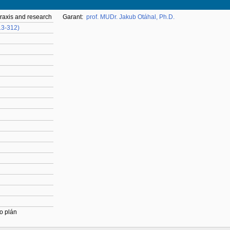
praxis and research
Garant:
prof. MUDr. Jakub Otáhal, Ph.D.
13-312)
o plán