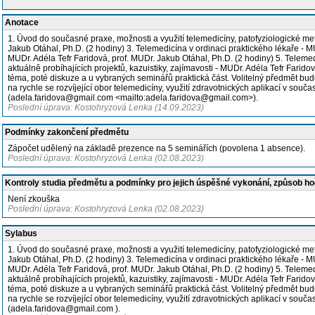
Anotace
1. Úvod do současné praxe, možnosti a využití telemedicíny, patofyziologické me
Jakub Otáhal, Ph.D. (2 hodiny) 3. Telemedicína v ordinaci praktického lékaře - 
MUDr. Adéla Tefr Faridová, prof. MUDr. Jakub Otáhal, Ph.D. (2 hodiny) 5. Telemed
aktuálně probíhajících projektů, kazuistiky, zajímavosti - MUDr. Adéla Tefr Fa
téma, poté diskuze a u vybraných seminářů praktická část. Volitelný předmět bu
na rychle se rozvíjející obor telemedicíny, využití zdravotnických aplikací v so
(adela.faridova@gmail.com <mailto:adela.faridova@gmail.com>).
Poslední úprava: Kostohryzová Lenka (14.09.2023)
Podmínky zakončení předmětu
Zápočet udělený na základě prezence na 5 seminářích (povolena 1 absence).
Poslední úprava: Kostohryzová Lenka (02.08.2023)
Kontroly studia předmětu a podmínky pro jejich úspěšné vykonání, způsob h
Není zkouška
Poslední úprava: Kostohryzová Lenka (02.08.2023)
Sylabus
1. Úvod do současné praxe, možnosti a využití telemedicíny, patofyziologické me
Jakub Otáhal, Ph.D. (2 hodiny) 3. Telemedicína v ordinaci praktického lékaře - 
MUDr. Adéla Tefr Faridová, prof. MUDr. Jakub Otáhal, Ph.D. (2 hodiny) 5. Telemed
aktuálně probíhajících projektů, kazuistiky, zajímavosti - MUDr. Adéla Tefr Fa
téma, poté diskuze a u vybraných seminářů praktická část. Volitelný předmět bu
na rychle se rozvíjející obor telemedicíny, využití zdravotnických aplikací v so
(adela.faridova@gmail.com
).