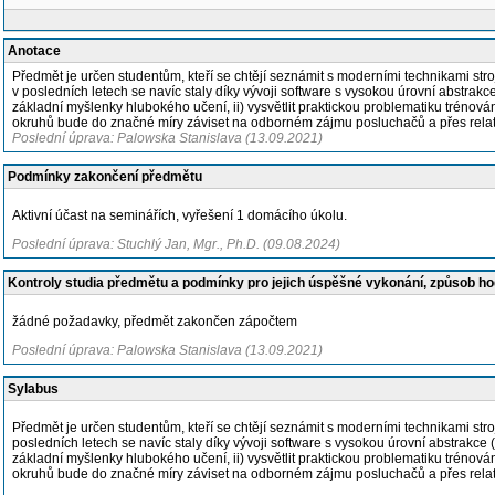
Anotace
Předmět je určen studentům, kteří se chtějí seznámit s moderními technikami str
v posledních letech se navíc staly díky vývoji software s vysokou úrovní abstrakc
základní myšlenky hlubokého učení, ii) vysvětlit praktickou problematiku trénová
okruhů bude do značné míry záviset na odborném zájmu posluchačů a přes relativ
Poslední úprava: Palowska Stanislava (13.09.2021)
Podmínky zakončení předmětu
Aktivní účast na seminářích, vyřešení 1 domácího úkolu.
Poslední úprava: Stuchlý Jan, Mgr., Ph.D. (09.08.2024)
Kontroly studia předmětu a podmínky pro jejich úspěšné vykonání, způsob h
žádné požadavky, předmět zakončen zápočtem
Poslední úprava: Palowska Stanislava (13.09.2021)
Sylabus
Předmět je určen studentům, kteří se chtějí seznámit s moderními technikami str
posledních letech se navíc staly díky vývoji software s vysokou úrovní abstrakce 
základní myšlenky hlubokého učení, ii) vysvětlit praktickou problematiku trénová
okruhů bude do značné míry záviset na odborném zájmu posluchačů a přes relativ