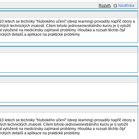
Rozvrh
Nástěnka
0 letech se techniky "hlubokého učení" (deep learning) prosadily napříč obory a
hlých technických znalostí. Cílem tohoto jednosemestrálního kurzu je i) vyložit
ovat vyložené na medicínsky zajímavé problémy. Hloubka a rozsah těchto čtyř
ckých detailů a aplikace na praktické problémy.
0 letech se techniky "hlubokého učení" (deep learning) prosadily napříč obory a
ých technických znalostí. Cílem tohoto jednosemestrálního kurzu je i) vyložit
ovat vyložené na medicínsky zajímavé problémy. Hloubka a rozsah těchto čtyř
ckých detailů a aplikace na praktické problémy.