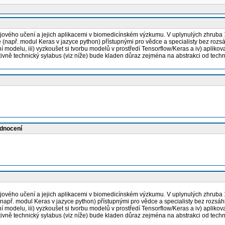
ojového učení a jejich aplikacemi v biomedicínském výzkumu. V uplynulých zhruba 1
e (např. modul Keras v jazyce python) přístupnými pro vědce a specialisty bez rozsá
ní modelu, iii) vyzkoušet si tvorbu modelů v prostředí Tensorflow/Keras a iv) aplik
ně technický sylabus (viz níže) bude kladen důraz zejména na abstrakci od techni
odnocení
ojového učení a jejich aplikacemi v biomedicínském výzkumu. V uplynulých zhruba 1
(např. modul Keras v jazyce python) přístupnými pro vědce a specialisty bez rozsáhl
ní modelu, iii) vyzkoušet si tvorbu modelů v prostředí Tensorflow/Keras a iv) aplik
ně technický sylabus (viz níže) bude kladen důraz zejména na abstrakci od techni