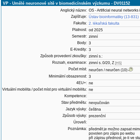
VP - Umělé neuronové sítě v biomedicínském výzkumu - DV01152
Anglický název:
OS - Artificial neural network
Zajišťuje:
Ústav bioinformatiky (13-831)
Fakulta:
2. lékařská fakulta
Platnost:
od 2025
Semestr:
zimní
Body:
3
E-Kredity:
3
Způsob provedení zkoušky:
zimní s.:
Rozsah, examinace:
zimní s.:0/20, Z
[HS]
Počet míst:
neurčen / neurčen (10)
Minimální obsazenost:
3
4EU+:
ne
Virtuální mobilita / počet míst pro virtuální mobilitu:
ne
Kompetence:
Stav předmětu:
nevyučován
Jazyk výuky:
čeština
Způsob výuky:
prezenční
Úroveň:
Poznámka:
předmět je možno zapsat mim
povolen pro zápis po webu
při zápisu přednost, je-li ve st