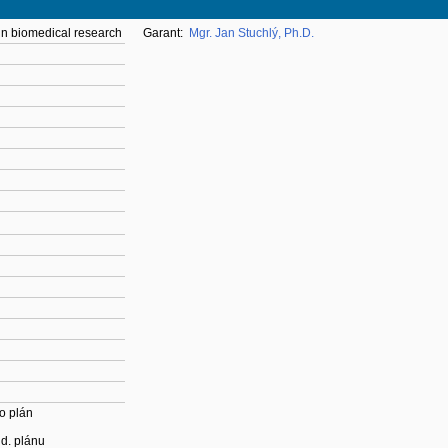
s in biomedical research
Garant:
Mgr. Jan Stuchlý, Ph.D.
o plán
ud. plánu