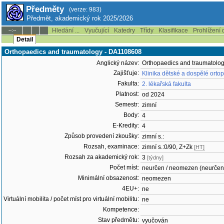
Předměty
(verze: 983)
Předmět, akademický rok 2025/2026
Hledání ...
Vyučující
Katedry
Třídy
Klasifikace
Prohlížení 
--:--
Detail
Orthopaedics and traumatology - DA1108608
Anglický název:
Orthopaedics and traumatolo
Zajišťuje:
Klinika dětské a dospělé orto
Fakulta:
2. lékařská fakulta
Platnost:
od 2024
Semestr:
zimní
Body:
4
E-Kredity:
4
Způsob provedení zkoušky:
zimní s.:
Rozsah, examinace:
zimní s.:0/90, Z+Zk
[HT]
Rozsah za akademický rok:
3
[týdny]
Počet míst:
neurčen / neomezen (neurčen
Minimální obsazenost:
neomezen
4EU+:
ne
Virtuální mobilita / počet míst pro virtuální mobilitu:
ne
Kompetence:
Stav předmětu:
vyučován