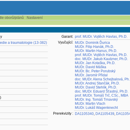
dle oborů/plánů
Nastavení
gy
Garant:
prof. MUDr. Vojtěch Havlas, Ph.D.
Vyučující:
pedie a traumatologie (13-382)
MUDr. Dominik Ďurica
MUDr. Filip Hanák, Ph.D.
MUDr. Martin Hanus, Ph.D.
prof. MUDr. Vojtěch Havlas, Ph.D.
doc. MUDr. Jakub Kautzner, Ph.D.
MUDr. Jan Kotaška, Ph.D.
MUDr. David Máška
MUDr. Bc. Peter Porubský
MUDr. Jaromír Přidal
doc. MUDr. Alena Schejbalová, Ph.
MUDr. Andrej Stančák, Ph.D.
MUDr. David Stehlík, Ph.D.
doc. MUDr. Eduard Šťastný, Ph.D.
prof. MUDr. Tomáš Trč, CSc., MBA
)
MUDr. Ing. Tomáš Trnavský
MUDr. Martin Vlach
MUDr. Lukáš Wagenknecht
Prerekvizity :
DA1105340
,
DA1105439
,
DA1105