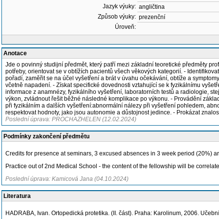
Jazyk výuky:
angličtina
Způsob výuky:
prezenční
Úroveň:
Anotace
Jde o povinný studijní předmět, který patří mezi základní teoretické předměty p
potřeby, orientovat se v obtížích pacientů všech věkových kategorií. - Identifikov
pořadí, zaměřit se na účel vyšetření a brát v úvahu očekávání, obtíže a symptomy
včetně napadení. - Získat specifické dovednosti vztahující se k fyzikálnímu vyše
informace z anamnézy, fyzikálního vyšetření, laboratorních testů a radiologie, st
výkon, zvládnout řešit běžné následné komplikace po výkonu. - Provádění základn
při fyzikálním a dalších vyšetření:abnormální nálezy při vyšetření pohledem, abn
respektovat hodnoty, jako jsou autonomie a důstojnost jedince. - Prokázat znalos
Poslední úprava: PROCHAZHELEN (12.02.2024)
Podmínky zakončení předmětu
Credits for presence at seminars, 3 excused absences in 3 week period (20%) are
Practice out of 2nd Medical School - the content of the fellowship will be correla
Poslední úprava: Kamicová Jana (04.10.2024)
Literatura
HADRABA, Ivan. Ortopedická protetika. (II. část). Praha: Karolinum, 2006. Učebn