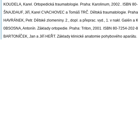
KOUDELA, Karel. Ortopedická traumatologie. Praha: Karolinum, 2002.. ISBN 80
ŠNAJDAUF, Jiří, Karel CVACHOVEC a Tomáš TRČ. Dětská traumatologie. Praha: G
HAVRÁNEK, Petr. Dětské zlomeniny. 2., dopl. a přeprac. vyd., 1. v nakl. Galén 
0BSOSNA, Antonín. Základy ortopedie. Praha: Triton, 2001. ISBN 80-7254-202-8
BARTONÍČEK, Jan a Jiří HEŘT. Základy klinické anatomie pohybového aparátu. 
PETERSON, L, Renstrom, P..: Sports injuries : their prevention and treatment. 
Další studijní materiály jsou zveřejněny na adrese:
https://dl1.cuni.cz/course/view.php?id=7069
https://dl1.cuni.cz/course/view.php?id=7070
Poslední úprava: PROCHAZHELEN (12.02.2024)
Metody výuky
The subject includes the following teaching methods:
seminars
practical exercises
practice
The internship takes place at clinical inpatient facilities according to the stude
Poslední úprava: Greňo Václav (10.07.2025)