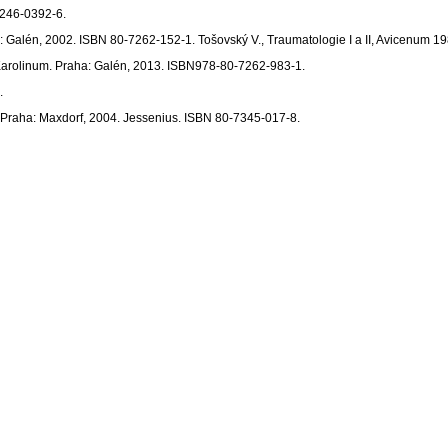
-246-0392-6.
alén, 2002. ISBN 80-7262-152-1. Tošovský V., Traumatologie I a II, Avicenum 1
a Karolinum. Praha: Galén, 2013. ISBN978-80-7262-983-1.
.
Praha: Maxdorf, 2004. Jessenius. ISBN 80-7345-017-8.
Taylor and Francis, 2001. 9781853171192
nt's choice or the recommendation of the subject guarantor, always based on a valid c