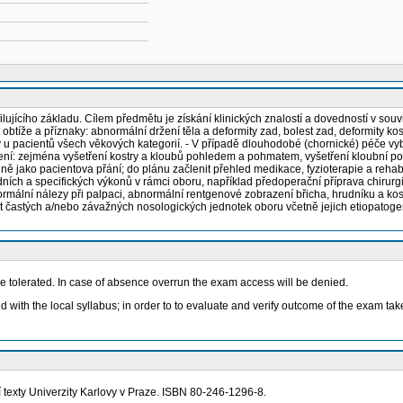
rofilujícího základu. Cílem předmětu je získání klinických znalostí a dovedností v
at obtíže a příznaky: abnormální držení těla a deformity zad, bolest zad, deformity 
 u pacientů všech věkových kategorií. - V případě dlouhodobé (chornické) péče vybr
tření: zejména vyšetření kostry a kloubů pohledem a pohmatem, vyšetření kloubní po
ejně jako pacientova přání; do plánu začlenit přehled medikace, fyzioterapie a reha
ích a specifických výkonů v rámci oboru, například předoperační příprava chirurgic
ormální nálezy při palpaci, abnormální rentgenové zobrazení břicha, hrudníku a kost
t častých a/nebo závažných nosologických jednotek oboru včetně jejich etiopatogene
 tolerated. In case of absence overrun the exam access will be denied.
ted with the local syllabus; in order to to evaluate and verify outcome of the exam t
í texty Univerzity Karlovy v Praze. ISBN 80-246-1296-8.