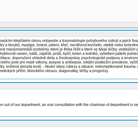
 souvisejícím lékařském oboru ortopedie a traumatologie pohybového ústrojí a jeji
kostry a kloubů, myalgie, bolest, pálení, křeč, necitlivost končetin, oteklé nebo bo
at nejvýznamnější problémy, které je třeba řešit a které se týkají léčby, vedlejší
hyblivosti ramen, loktů, zápěstí, prstů, kyčlí, kolen a kotníků, vyšetření páteře p
bilitace, doporučení ohledně diety a životosprávy, psychologické podpory a environm
kého pole pro malé výkony, asepse a antisepse, lokální podkožní anestezie, vyčiště
ry, snížená denzita kostí, - Akutní stavy, nálezy a situace: nekomplikované trauma,
tických příčin, klinického obrazu, diagnostiky, léčby a prognózy.
aken out of our department, an oral consultation with the chairman of department is 