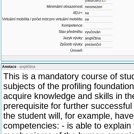
(neurčen)
Minimální obsazenost:
neomezen
4EU+:
ne
Virtuální mobilita / počet míst pro virtuální mobilitu:
ne
Kompetence:
Stav předmětu:
vyučován
Jazyk výuky:
angličtina
Způsob výuky:
prezenční
Úroveň:
Anotace
- angličtina
This is a mandatory course of stud
subjects of the profiling foundation
acquire knowledge and skills in th
prerequisite for further successful
the student will, for example, have
competencies: - is able to explain