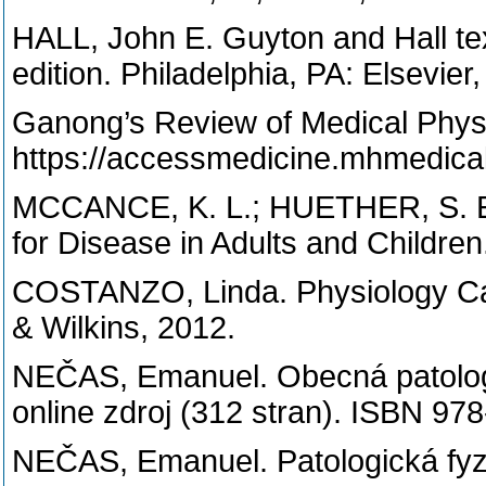
HALL, John E. Guyton and Hall tex
edition. Philadelphia, PA: Elsevie
Ganong’s Review of Medical Phys
https://accessmedicine.mhmedic
MCCANCE, K. L.; HUETHER, S. E. 
for Disease in Adults and Children
COSTANZO, Linda. Physiology Cas
& Wilkins, 2012.
NEČAS, Emanuel. Obecná patologic
online zdroj (312 stran). ISBN 97
NEČAS, Emanuel. Patologická fyz