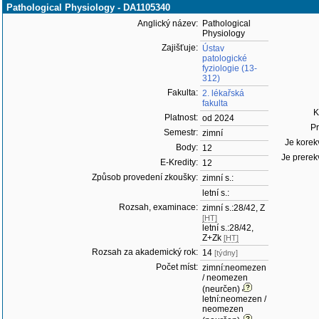
Pathological Physiology - DA1105340
Anglický název:
Pathological
Physiology
Zajišťuje:
Ústav
patologické
fyziologie (13-
312)
Fakulta:
2. lékařská
fakulta
K
Platnost:
od 2024
Pr
Semestr:
zimní
Je korekv
Body:
12
Je prerekv
E-Kredity:
12
Způsob provedení zkoušky:
zimní s.:
letní s.:
Rozsah, examinace:
zimní s.:28/42, Z
[HT]
letní s.:28/42,
Z+Zk
[HT]
Rozsah za akademický rok:
14
[týdny]
Počet míst:
zimní:neomezen
/ neomezen
(neurčen)
letní:neomezen /
neomezen