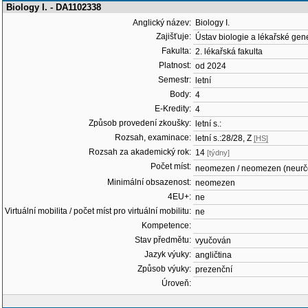
Biology I. - DA1102338
Anglický název:
Biology I.
Zajišťuje:
Ústav biologie a lékařské gen
Fakulta:
2. lékařská fakulta
Platnost:
od 2024
Semestr:
letní
Body:
4
E-Kredity:
4
Způsob provedení zkoušky:
letní s.:
Rozsah, examinace:
letní s.:28/28, Z
[HS]
Rozsah za akademický rok:
14
[týdny]
Počet míst:
neomezen / neomezen (neurč
Minimální obsazenost:
neomezen
4EU+:
ne
Virtuální mobilita / počet míst pro virtuální mobilitu:
ne
Kompetence:
Stav předmětu:
vyučován
Jazyk výuky:
angličtina
Způsob výuky:
prezenční
Úroveň: