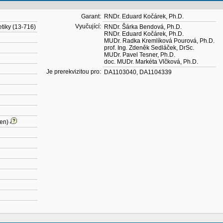
Garant:
RNDr. Eduard Kočárek, Ph.D.
Vyučující:
etiky (13-716)
RNDr. Šárka Bendová, Ph.D.
RNDr. Eduard Kočárek, Ph.D.
MUDr. Radka Kremlíková Pourová, Ph.D.
prof. Ing. Zdeněk Sedláček, DrSc.
MUDr. Pavel Tesner, Ph.D.
doc. MUDr. Markéta Vlčková, Ph.D.
Je prerekvizitou pro:
DA1103040
,
DA1104339
en)