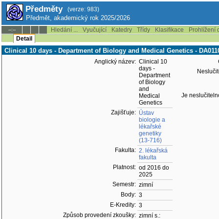
Předměty
(verze: 983)
Předmět, akademický rok 2025/2026
Hledání ...
Vyučující
Katedry
Třídy
Klasifikace
Prohlížení 
--:--
Detail
Clinical 10 days - Department of Biology and Medical Genetics - DA01
Anglický název:
Clinical 10
days -
Neslučit
Department
of Biology
and
Je neslučiteln
Medical
Genetics
Zajišťuje:
Ústav
biologie a
lékařské
genetiky
(13-716)
Fakulta:
2. lékařská
fakulta
Platnost:
od 2016 do
2025
Semestr:
zimní
Body:
3
E-Kredity:
3
Způsob provedení zkoušky:
zimní s.: