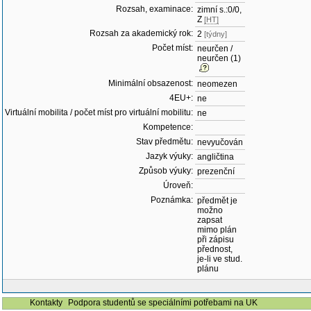
Rozsah, examinace:
zimní s.:0/0,
Z
[HT]
Rozsah za akademický rok:
2
[týdny]
Počet míst:
neurčen /
neurčen (1)
Minimální obsazenost:
neomezen
4EU+:
ne
Virtuální mobilita / počet míst pro virtuální mobilitu:
ne
Kompetence:
Stav předmětu:
nevyučován
Jazyk výuky:
angličtina
Způsob výuky:
prezenční
Úroveň:
Poznámka:
předmět je
možno
zapsat
mimo plán
při zápisu
přednost,
je-li ve stud.
plánu
Kontakty
Podpora studentů se speciálními potřebami na UK