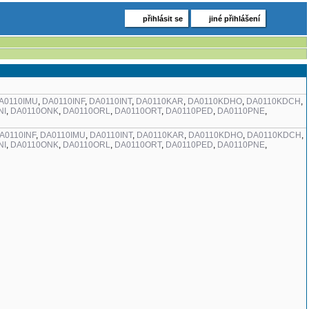
přihlásit se
jiné přihlášení
A0110IMU
,
DA0110INF
,
DA0110INT
,
DA0110KAR
,
DA0110KDHO
,
DA0110KDCH
,
NI
,
DA0110ONK
,
DA0110ORL
,
DA0110ORT
,
DA0110PED
,
DA0110PNE
,
A0110INF
,
DA0110IMU
,
DA0110INT
,
DA0110KAR
,
DA0110KDHO
,
DA0110KDCH
,
NI
,
DA0110ONK
,
DA0110ORL
,
DA0110ORT
,
DA0110PED
,
DA0110PNE
,