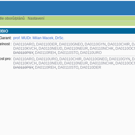
dle oborů/plánů
Nastavení
10BIO
Garant:
prof. MUDr. Milan Macek, DrSc.
elnost :
DA0110ARO
,
DA0110DER
,
DA0110GNEO
,
DA0110GYN
,
DA0110CHIR
,
D
DA0110KVCH
,
DA0110NEUD
,
DA0110NEUR
,
DA0110NCHK
,
DA0110OC
DA0110PSY
,
DA0110REH
,
DA0110STO
,
DA0110URO
ost pro:
DA0110ARO
,
DA0110URO
,
DA0110CHIR
,
DA0110GNEO
,
DA0110GYN
,
D
DA0110KVCH
,
DA0110NEUD
,
DA0110NEUR
,
DA0110NCHK
,
DA0110OC
DA0110PSY
,
DA0110REH
,
DA0110STO
,
DA0110DER