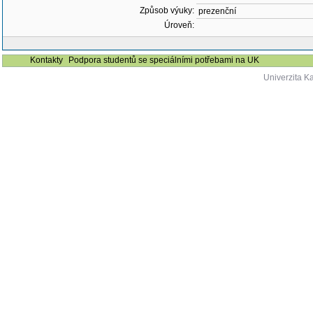
Způsob výuky:
prezenční
Úroveň:
Kontakty
Podpora studentů se speciálními potřebami na UK
Univerzita K