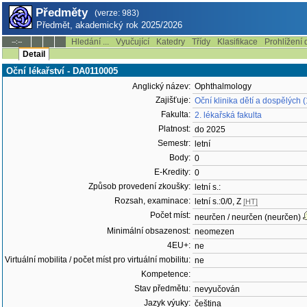
Předměty
(verze: 983)
Předmět, akademický rok 2025/2026
Hledání ...
Vyučující
Katedry
Třídy
Klasifikace
Prohlížení 
--:--
Detail
Oční lékařství - DA0110005
Anglický název:
Ophthalmology
Zajišťuje:
Oční klinika dětí a dospělých 
Fakulta:
2. lékařská fakulta
Platnost:
do 2025
Semestr:
letní
Body:
0
E-Kredity:
0
Způsob provedení zkoušky:
letní s.:
Rozsah, examinace:
letní s.:0/0, Z
[HT]
Počet míst:
neurčen / neurčen (neurčen)
Minimální obsazenost:
neomezen
4EU+:
ne
Virtuální mobilita / počet míst pro virtuální mobilitu:
ne
Kompetence:
Stav předmětu:
nevyučován
Jazyk výuky:
čeština