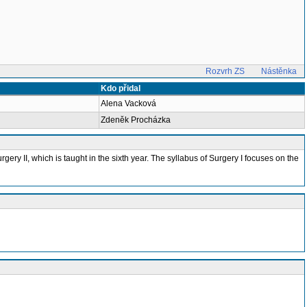
Rozvrh ZS
Nástěnka
Kdo přidal
Alena Vacková
Zdeněk Procházka
rgery II, which is taught in the sixth year. The syllabus of Surgery I focuses on the