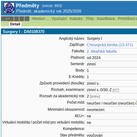
Předměty
(verze: 983)
Předmět, akademický rok 2025/2026
Hledání ...
Vyučující
Katedry
Třídy
Klasifikace
Prohlížení 
--:--
Detail
Surgery I - DA0108370
Anglický název:
Surgery I
Zajišťuje:
Chirurgická klinika (13-371)
Fakulta:
2. lékařská fakulta
Platnost:
od 2024
Semestr:
zimní
Body:
1
E-Kredity:
1
Způsob provedení zkoušky:
zimní s.:
Rozsah, examinace:
zimní s.:0/30, Z
[HT]
Rozsah za akademický rok:
2
[týdny]
Počet míst:
neurčen / neurčen (neurčen)
Minimální obsazenost:
neomezen
4EU+:
ne
Virtuální mobilita / počet míst pro virtuální mobilitu:
ne
Kompetence:
Stav předmětu:
vyučován