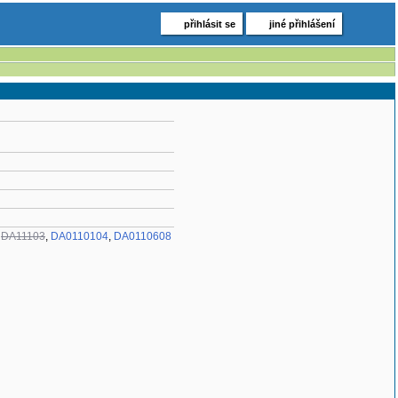
přihlásit se
jiné přihlášení
,
DA11103
,
DA0110104
,
DA0110608