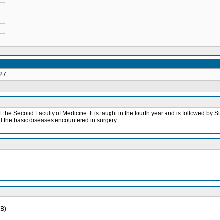
-27
t the Second Faculty of Medicine. It is taught in the fourth year and is followed by Su
nd the basic diseases encountered in surgery.
(B)