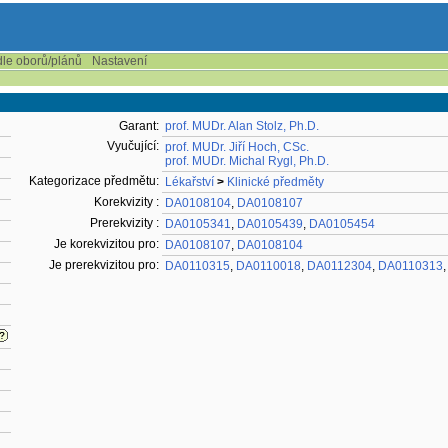
dle oborů/plánů
Nastavení
Garant:
prof. MUDr. Alan Stolz, Ph.D.
Vyučující:
prof. MUDr. Jiří Hoch, CSc.
prof. MUDr. Michal Rygl, Ph.D.
Kategorizace předmětu:
Lékařství
>
Klinické předměty
Korekvizity :
DA0108104
,
DA0108107
Prerekvizity :
DA0105341
,
DA0105439
,
DA0105454
Je korekvizitou pro:
DA0108107
,
DA0108104
Je prerekvizitou pro:
DA0110315
,
DA0110018
,
DA0112304
,
DA0110313