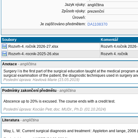
Jazyk výuky:
angličtina
Způsob výuky:
prezenční
Úroveň:
Je zajišťováno předmětem:
DA1108370
Soubory
Komentář
Rozvrh-4. ročník 2026-27.xlsx
Rozvrh 4.ročník 2026
Rozvrh-4.-rocnik-2025-26.xlsx
Rozvrh 4. ročník
Anotace
- angličtina
Surgery I is the first part of the surgical education taught at the medical program a
surgical examination of the patient, the diagnostic techniques used in surgery a
Poslední úprava: Havlová Marie (15.05.2019)
Podmínky zakončení předmětu
- angličtina
Abscence up to 20% is excused. The course ends with a credit test.
Poslední úprava: Kocián Petr, doc. MUDr., Ph.D. (01.10.2024)
Literatura
- angličtina
Way, L. W.: Current surgical diagnosis and treatment : Appleton and lange, 2006 