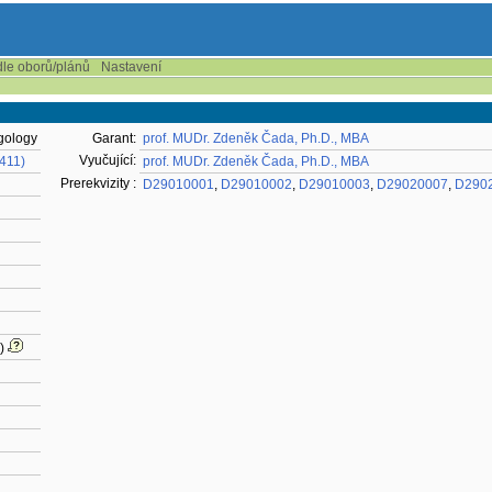
dle oborů/plánů
Nastavení
ngology
Garant:
prof. MUDr. Zdeněk Čada, Ph.D., MBA
Vyučující:
-411)
prof. MUDr. Zdeněk Čada, Ph.D., MBA
Prerekvizity :
D29010001
,
D29010002
,
D29010003
,
D29020007
,
D290
)