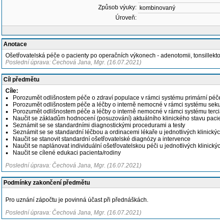
Způsob výuky:
kombinovaný
Úroveň:
Anotace
Ošetřovatelská péče o pacienty po operačních výkonech - adenotomii, tonsillektomi
Poslední úprava: Čechová Jana, Mgr. (16.07.2021)
Cíl předmětu
Cíle:
Porozumět odlišnostem péče o zdraví populace v rámci systému primární péč
Porozumět odlišnostem péče a léčby o interně nemocné v rámci systému sek
Porozumět odlišnostem péče a léčby o interně nemocné v rámci systému terci
Naučit se základům hodnocení (posuzování) aktuálního klinického stavu pacie
Seznámit se se standardními diagnostickými procedurami a testy
Seznámit se se standardní léčbou a ordinacemi lékaře u jednotlivých klinický
Naučit se stanovit standardní ošetřovatelské diagnózy a intervence
Naučit se naplánovat individuální ošetřovatelskou péči u jednotlivých klinický
Naučit se cílené edukaci pacienta/rodiny
Poslední úprava: Čechová Jana, Mgr. (16.07.2021)
Podmínky zakončení předmětu
Pro uznání zápočtu je povinná účast při přednáškách.
Poslední úprava: Čechová Jana, Mgr. (16.07.2021)