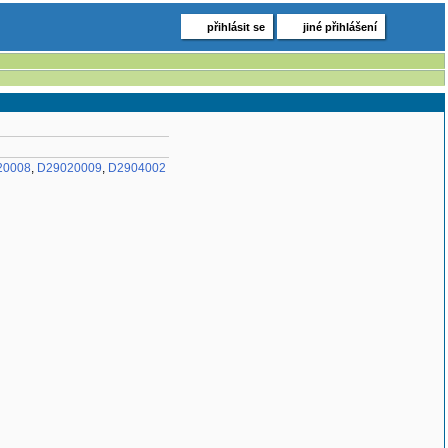
přihlásit se
jiné přihlášení
20008
,
D29020009
,
D2904002