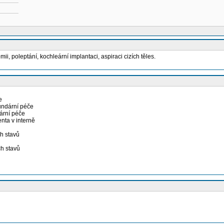
i, poleptání, kochleární implantaci, aspiraci cizích těles.
e
undární péče
ární péče
nta v interně
ch stavů
ch stavů