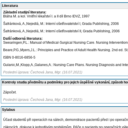
Literatura
Základní studijní literatura:
Bláha M. a kol. Vnitřní lékařství I. a II díl Brno IDVZ, 1997
Šafránková, A.,Nejedlá, M.: Interní ošetřovatelství I, Grada Publishing, 2006
Šafránková, A.,Nejedlá, M.: Interní ošetřovatelství II, Grada Publishing, 2006
Další odborná literatura:
Swearingen,P.L.: Manual of Medical-Surgical Nursing Care. Nursing Interventi
Beare,P.G.,Myers,J.L.: Principles and Practice of Adult Health Nursing. 2nd ed. S
ISBN 0-8016-6856-5
Gulanic,M.,Klopp,A.,Galanes,A.: Nursing Care Plans. Nursing Diagnosis and Int
Poslední úprava: Čechová Jana, Mgr. (16.07.2021)
Kontroly studia předmětu a podmínky pro jejich úspěšné vykonání, způsob h
Zápočet.
Poslední úprava: Čechová Jana, Mgr. (16.07.2021)
Sylabus
Účast studentů při operacích na sálech, demonstrace pacientů před i po operačn
zákrocích, diskuse k jednotlivým problémům. Péče o pacienty po operačních výkone