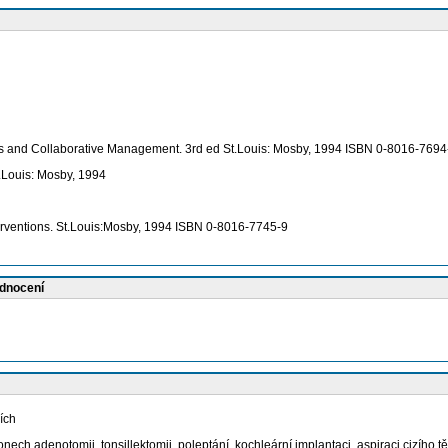
ons and Collaborative Management. 3rd ed St.Louis: Mosby, 1994 ISBN 0-8016-7694
t.Louis: Mosby, 1994
erventions. St.Louis:Mosby, 1994 ISBN 0-8016-7745-9
odnocení
ích
ch adenotomii, tonsillektomii, poleptání, kochleární implantaci, aspiraci cizího tě