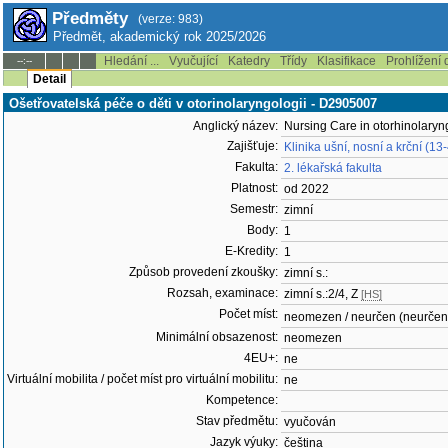
Předměty
(verze: 983)
Předmět, akademický rok 2025/2026
Hledání ...
Vyučující
Katedry
Třídy
Klasifikace
Prohlížení 
--:--
Detail
Ošetřovatelská péče o děti v otorinolaryngologii - D2905007
Anglický název:
Nursing Care in otorhinolary
Zajišťuje:
Klinika ušní, nosní a krční (13
Fakulta:
2. lékařská fakulta
Platnost:
od 2022
Semestr:
zimní
Body:
1
E-Kredity:
1
Způsob provedení zkoušky:
zimní s.:
Rozsah, examinace:
zimní s.:2/4, Z
[HS]
Počet míst:
neomezen / neurčen (neurčen
Minimální obsazenost:
neomezen
4EU+:
ne
Virtuální mobilita / počet míst pro virtuální mobilitu:
ne
Kompetence:
Stav předmětu:
vyučován
Jazyk výuky:
čeština