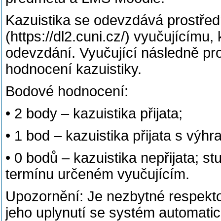
Kazuistika se odevzdává prostře
(https://dl2.cuni.cz/) vyučujícímu,
odevzdání. Vyučující následně pr
hodnocení kazuistiky.
Bodové hodnocení:
• 2 body – kazuistika přijata;
• 1 bod – kazuistika přijata s výhr
• 0 bodů – kazuistika nepřijata; s
termínu určeném vyučujícím.
Upozornění: Je nezbytné respekt
jeho uplynutí se systém automati