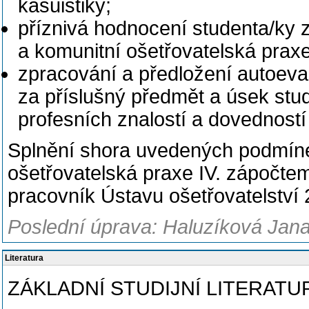
kasuistiky;
příznivá hodnocení studenta/ky z
a komunitní ošetřovatelská pra
zpracování a předložení autoeva
za příslušný předmět a úsek stud
profesních znalostí a dovednost
Splnění shora uvedených podmín
ošetřovatelská praxe IV. zápočte
pracovník Ústavu ošetřovatelství
Poslední úprava: Haluzíková Jana
Literatura
ZÁKLADNÍ STUDIJNÍ LITERATU