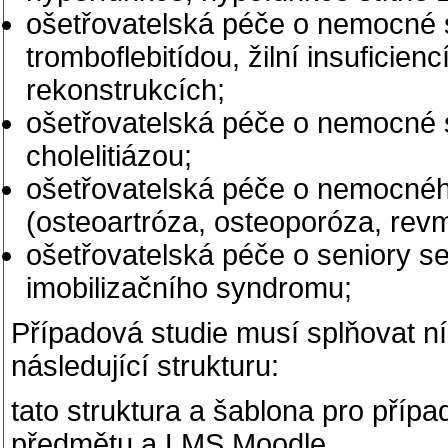
ošetřovatelská péče o nemocné 
tromboflebitídou, žilní insufici
rekonstrukcích;
ošetřovatelská péče o nemocné s
cholelitiázou;
ošetřovatelská péče o nemocné
(osteoartróza, osteoporóza, revma
ošetřovatelská péče o seniory s
imobilizačního syndromu;
Případová studie musí splňovat 
následující strukturu:
tato struktura a šablona pro přípa
předmětu a LMS Moodle.