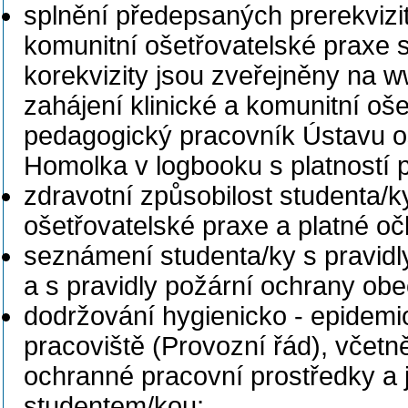
splnění předepsaných prerekvizit
komunitní ošetřovatelské praxe s
korekvizity jsou zveřejněny na w
zahájení klinické a komunitní oš
pedagogický pracovník Ústavu oš
Homolka v logbooku s platností 
zdravotní způsobilost studenta/k
ošetřovatelské praxe a platné 
seznámení studenta/ky s pravidly
a s pravidly požární ochrany obe
dodržování hygienicko - epidemi
pracoviště (Provozní řád), včet
ochranné pracovní prostředky a 
studentem/kou;