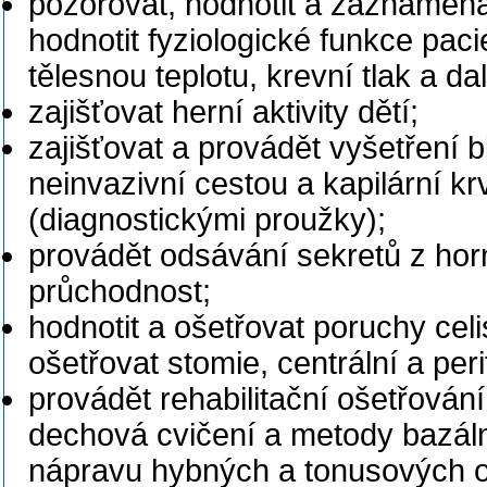
pozorovat, hodnotit a zaznamená
hodnotit fyziologické funkce paci
tělesnou teplotu, krevní tlak a da
zajišťovat herní aktivity dětí;
zajišťovat a provádět vyšetření 
neinvazivní cestou a kapilární k
(diagnostickými proužky);
provádět odsávání sekretů z horn
průchodnost;
hodnotit a ošetřovat poruchy celi
ošetřovat stomie, centrální a perif
provádět rehabilitační ošetřován
dechová cvičení a metody bazáln
nápravu hybných a tonusových o