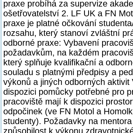
praxe probíhá za supervize akad
ošetřovatelství 2. LF UK a FN Mo
praxe je platné očkování student
rozsahu, který stanoví zvláštní pr
odborné praxe: Vybavení pracoviš
požadavkům, na každém pracovišti
který splňuje kvalifikační a odbo
souladu s platnými předpisy a p
výkonů a jiných odborných aktivit
dispozici pomůcky potřebné pro p
pracoviště mají k dispozici prosto
odpočinek (ve FN Motol a Homolka
studenty). Požadavky na mentora
způsobilost k výkonu zdravotnick