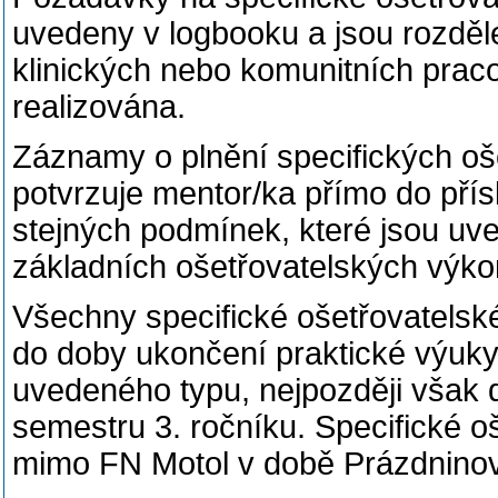
uvedeny v logbooku a jsou rozděle
klinických nebo komunitních praco
realizována.
Záznamy o plnění specifických oš
potvrzuje mentor/ka přímo do přísl
stejných podmínek, které jsou uv
základních ošetřovatelských výkon
Všechny specifické ošetřovatelsk
do doby ukončení praktické výuky
uvedeného typu, nejpozději však 
semestru 3. ročníku. Specifické oš
mimo FN Motol v době Prázdninov