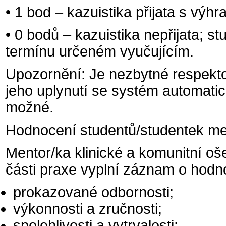
• 1 bod – kazuistika přijata s výhr
• 0 bodů – kazuistika nepřijata; s
termínu určeném vyučujícím.
Upozornění: Je nezbytné respekt
jeho uplynutí se systém automati
možné.
Hodnocení studentů/studentek m
Mentor/ka klinické a komunitní oš
části praxe vyplní záznam o hodno
prokazované odbornosti;
výkonnosti a zručnosti;
spolehlivosti a vytrvalosti;