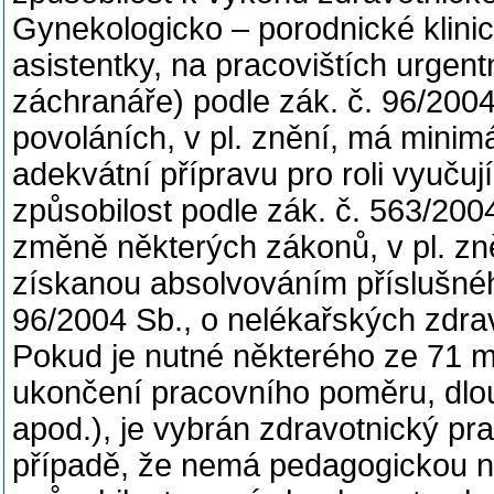
Gynekologicko – porodnické klini
asistentky, na pracovištích urgen
záchranáře) podle zák. č. 96/200
povoláních, v pl. znění, má minim
adekvátní přípravu pro roli vyuču
způsobilost podle zák. č. 563/200
změně některých zákonů, v pl. zn
získanou absolvováním příslušnéh
96/2004 Sb., o nelékařských zdrav
Pokud je nutné některého ze 71 m
ukončení pracovního poměru, dl
apod.), je vybrán zdravotnický prac
případě, že nemá pedagogickou n