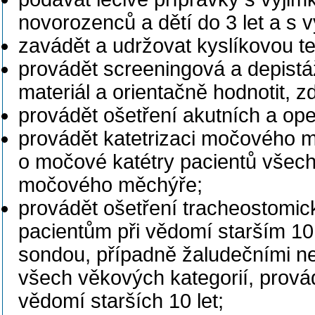
novorozenců a dětí do 3 let a s 
zavádět a udržovat kyslíkovou ter
provádět screeningová a depistáž
materiál a orientačně hodnotit, z
provádět ošetření akutních a ope
provádět katetrizaci močového m
o močové katétry pacientů všech
močového měchýře;
provádět ošetření tracheostomic
pacientům při vědomí starším 10 
sondou, případně žaludečními n
všech věkových kategorií, provád
vědomí starších 10 let;