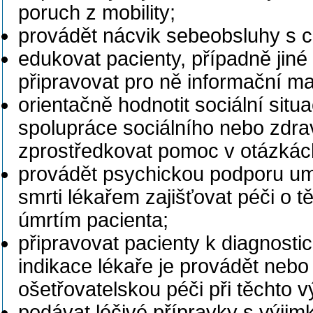
poruch z mobility;
provádět nácvik sebeobsluhy s c
edukovat pacienty, případně jin
připravovat pro ně informační mat
orientačně hodnotit sociální situa
spolupráce sociálního nebo zdra
zprostředkovat pomoc v otázkách
provádět psychickou podporu umír
smrti lékařem zajišťovat péči o t
úmrtím pacienta;
připravovat pacienty k diagnost
indikace lékaře je provádět nebo p
ošetřovatelskou péči při těchto 
podávat léčivé přípravky s výjimko