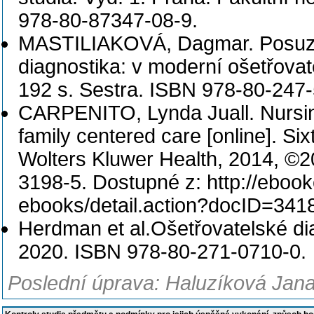
978-80-87347-08-9.
MASTILIAKOVÁ, Dagmar. Posuzov
diagnostika: v moderní ošetřovat
192 s. Sestra. ISBN 978-80-247
CARPENITO, Lynda Juall. Nursing 
family centered care [online]. Six
Wolters Kluwer Health, 2014, ©2
3198-5. Dostupné z: http://ebookc
ebooks/detail.action?docID=341
Herdman et al.Ošetřovatelské dia
2020. ISBN 978-80-271-0710-0.
Poslední úprava: Haluzíková Jana