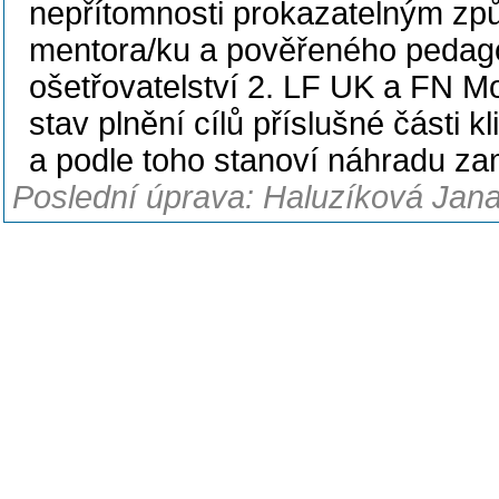
nepřítomnosti prokazatelným zp
mentora/ku a pověřeného pedag
ošetřovatelství 2. LF UK a FN Mo
stav plnění cílů příslušné části 
a podle toho stanoví náhradu za
Poslední úprava: Haluzíková Jana