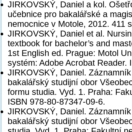
JIRKOVSKÝ, Daniel a kol. Ošetřo
učebnice pro bakalářské a magist
nemocnice v Motole, 2012. 411 
JIRKOVSKÝ, Daniel et al. Nursin
textbook for bachelor’s and ma
1st English ed. Prague: Motol Un
systém: Adobe Acrobat Reader. 
JIRKOVSKÝ, Daniel. Záznamník v
bakalářský studijní obor Všeobe
formu studia. Vyd. 1. Praha: Fak
ISBN 978-80-87347-09-6.
JIRKOVSKÝ, Daniel. Záznamník v
bakalářský studijní obor Všeobe
studia. Vyd. 1. Praha: Fakultní 