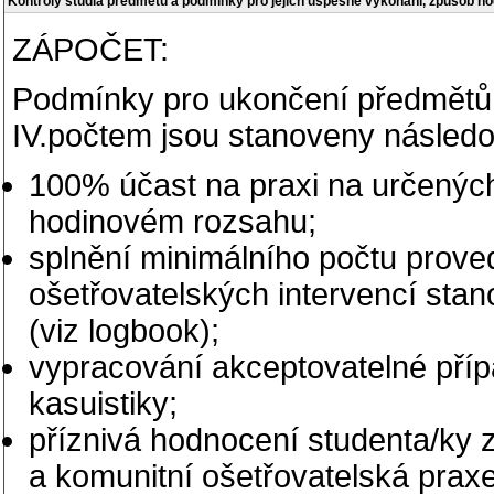
Kontroly studia předmětu a podmínky pro jejich úspěšné vykonání, způsob h
ZÁPOČET:
Podmínky pro ukončení předmětů
IV.počtem jsou stanoveny násled
100% účast na praxi na určenýc
hodinovém rozsahu;
splnění minimálního počtu prove
ošetřovatelských intervencí sta
(viz logbook);
vypracování akceptovatelné příp
kasuistiky;
příznivá hodnocení studenta/ky z
a komunitní ošetřovatelská pra