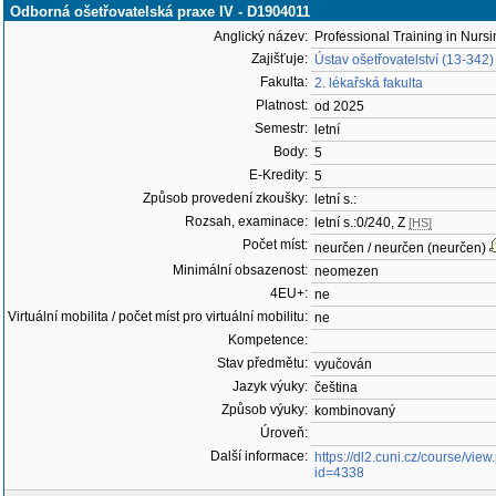
Odborná ošetřovatelská praxe IV - D1904011
Anglický název:
Professional Training in Nursi
Zajišťuje:
Ústav ošetřovatelství (13-342)
Fakulta:
2. lékařská fakulta
Platnost:
od 2025
Semestr:
letní
Body:
5
E-Kredity:
5
Způsob provedení zkoušky:
letní s.:
Rozsah, examinace:
letní s.:0/240, Z
[HS]
Počet míst:
neurčen / neurčen (neurčen)
Minimální obsazenost:
neomezen
4EU+:
ne
Virtuální mobilita / počet míst pro virtuální mobilitu:
ne
Kompetence:
Stav předmětu:
vyučován
Jazyk výuky:
čeština
Způsob výuky:
kombinovaný
Úroveň:
Další informace:
https://dl2.cuni.cz/course/vie
id=4338