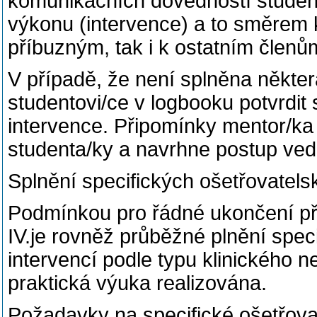
komunikačních dovedností studenta
výkonu (intervence) a to směrem k
příbuzným, tak i k ostatním člen
V případě, že není splněna někte
studentovi/ce v logbooku potvrdit
intervence. Připomínky mentor/k
studenta/ky a navrhne postup vedo
Splnění specifických ošetřovatels
Podmínkou pro řádné ukončení p
IV.je rovněž průběžné plnění spec
intervencí podle typu klinického 
praktická výuka realizována.
Požadavky na specifické ošetřova