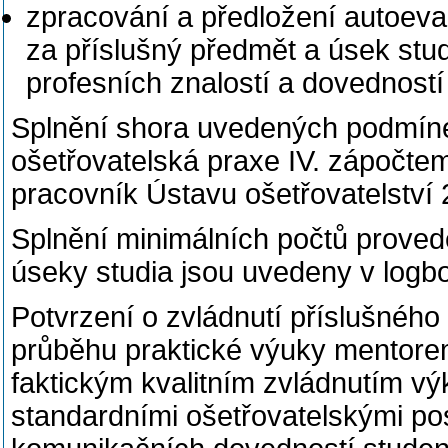
zpracování a předložení autoeva
za příslušný předmět a úsek stud
profesních znalostí a dovednost
Splnění shora uvedených podmín
ošetřovatelská praxe IV. zápočte
pracovník Ústavu ošetřovatelství
Splnění minimálních počtů proved
úseky studia jsou uvedeny v logb
Potvrzení o zvládnutí příslušného 
průběhu praktické výuky mentore
faktickým kvalitním zvládnutím vý
standardními ošetřovatelskými po