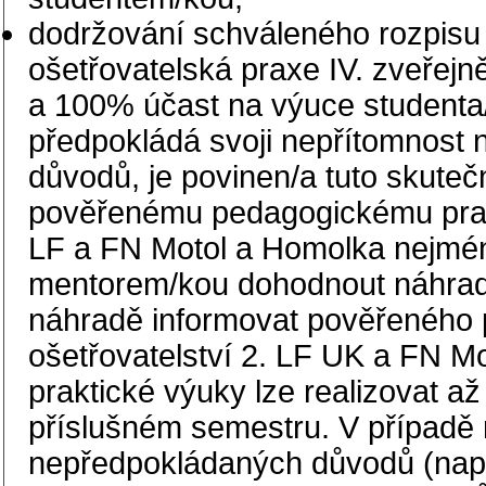
dodržování schváleného rozpisu
ošetřovatelská praxe IV. zveřej
a 100% účast na výuce studenta/
předpokládá svoji nepřítomnost 
důvodů, je povinen/a tuto skute
pověřenému pedagogickému praco
LF a FN Motol a Homolka nejmé
mentorem/kou dohodnout náhradu
náhradě informovat pověřeného
ošetřovatelství 2. LF UK a FN 
praktické výuky lze realizovat a
příslušném semestru. V případě
nepředpokládaných důvodů (např