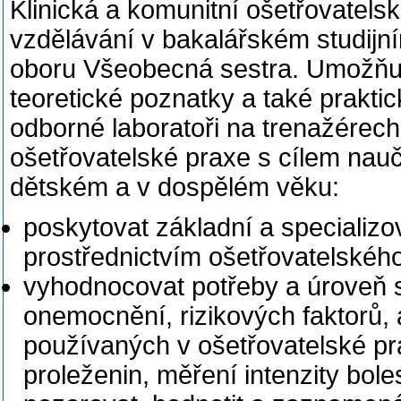
Klinická a komunitní ošetřovatels
vzdělávání v bakalářském studijní
oboru Všeobecná sestra. Umožňuje
teoretické poznatky a také prakti
odborné laboratoři na trenažérech
ošetřovatelské praxe s cílem nauči
dětském a v dospělém věku:
poskytovat základní a specializ
prostřednictvím ošetřovatelskéh
vyhodnocovat potřeby a úroveň so
onemocnění, rizikových faktorů, a
používaných v ošetřovatelské prax
proleženin, měření intenzity boles