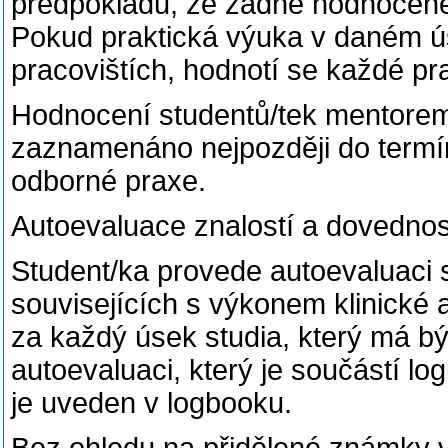
předpokladu, že žádné hodnocené
Pokud praktická výuka v daném ús
pracovištích, hodnotí se každé pra
Hodnocení studentů/tek mentorem
zaznamenáno nejpozději do termí
odborné praxe.
Autoevaluace znalostí a dovednos
Student/ka provede autoevaluaci 
souvisejících s výkonem klinické 
za každý úsek studia, který má b
autoevaluaci, který je součástí l
je uveden v logbooku.