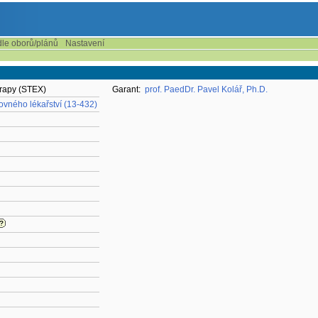
dle oborů/plánů
Nastavení
erapy (STEX)
Garant:
prof. PaedDr. Pavel Kolář, Ph.D.
hovného lékařství (13-432)