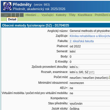
Předměty
(verze: 983)
Předmět, akademický rok 2025/2026
Hledání ...
Vyučující
Katedry
Třídy
Klasifikace
Prohlížení 
--:--
Detail
Obecné metody fyzioterapie (SZ) - D1704035
Anglický název:
General methods of physioth
Zajišťuje:
Klinika rehabilitace a tělovýc
Fakulta:
2. lékařská fakulta
Platnost:
od 2022
Semestr:
letní
Body:
0
E-Kredity:
0
Způsob provedení zkoušky:
letní s.:
Rozsah, examinace:
letní s.:0/0, SZ
[HT]
Počet míst:
neurčen / neurčen (neurčen)
Minimální obsazenost:
neomezen
4EU+:
ne
Virtuální mobilita / počet míst pro virtuální mobilitu:
ne
Kompetence:
Stav předmětu:
vyučován
Jazyk výuky:
čeština