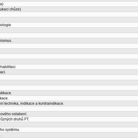
a)
dukaci chůze)
iologie
anismus.
abilitaci.
aci.
ndikace.
kace.
í technika, indikace a kontraindikace.
lového oslabení.
 různých druhů FT.
ého systému.
.