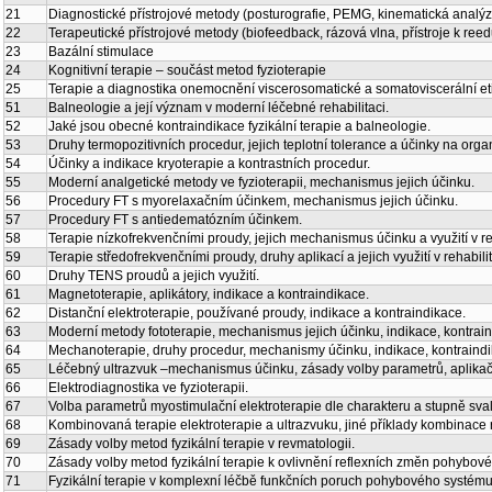
21
Diagnostické přístrojové metody (posturografie, PEMG, kinematická analýz
22
Terapeutické přístrojové metody (biofeedback, rázová vlna, přístroje k ree
23
Bazální stimulace
24
Kognitivní terapie – součást metod fyzioterapie
25
Terapie a diagnostika onemocnění viscerosomatické a somatoviscerální et
51
Balneologie a její význam v moderní léčebné rehabilitaci.
52
Jaké jsou obecné kontraindikace fyzikální terapie a balneologie.
53
Druhy termopozitivních procedur, jejich teplotní tolerance a účinky na org
54
Účinky a indikace kryoterapie a kontrastních procedur.
55
Moderní analgetické metody ve fyzioterapii, mechanismus jejich účinku.
56
Procedury FT s myorelaxačním účinkem, mechanismus jejich účinku.
57
Procedury FT s antiedematózním účinkem.
58
Terapie nízkofrekvenčními proudy, jejich mechanismus účinku a využití v reh
59
Terapie středofrekvenčními proudy, druhy aplikací a jejich využití v rehabilit
60
Druhy TENS proudů a jejich využití.
61
Magnetoterapie, aplikátory, indikace a kontraindikace.
62
Distanční elektroterapie, používané proudy, indikace a kontraindikace.
63
Moderní metody fototerapie, mechanismus jejich účinku, indikace, kontrai
64
Mechanoterapie, druhy procedur, mechanismy účinku, indikace, kontraindi
65
Léčebný ultrazvuk –mechanismus účinku, zásady volby parametrů, aplikačn
66
Elektrodiagnostika ve fyzioterapii.
67
Volba parametrů myostimulační elektroterapie dle charakteru a stupně sva
68
Kombinovaná terapie elektroterapie a ultrazvuku, jiné příklady kombinace
69
Zásady volby metod fyzikální terapie v revmatologii.
70
Zásady volby metod fyzikální terapie k ovlivnění reflexních změn pohybov
71
Fyzikální terapie v komplexní léčbě funkčních poruch pohybového systému