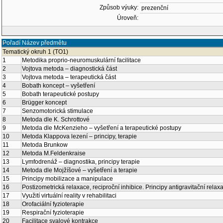
Způsob výuky:
prezenční
Úroveň:
Pořadí
Název předmětu
Tematický okruh 1 (TO1)
1
Metodika proprio-neuromuskulární facilitace
2
Vojtova metoda – diagnostická část
3
Vojtova metoda – terapeutická část
4
Bobath koncept – vyšetření
5
Bobath terapeutické postupy
6
Brügger koncept
7
Senzomotorická stimulace
8
Metoda dle K. Schrottové
9
Metoda dle McKenzieho – vyšetření a terapeutické postupy
10
Metoda Klappova lezení – principy, terapie
11
Metoda Brunkow
12
Metoda M.Feldenkraise
13
Lymfodrenáž – diagnostika, principy terapie
14
Metoda dle Mojžíšové – vyšetření a terapie
15
Principy mobilizace a manipulace
16
Postizometrická relaxace, reciproční inhibice. Principy antigravitační relax
17
Využití virtuální reality v rehabilitaci
18
Orofaciální fyzioterapie
19
Respirační fyzioterapie
20
Facilitace svalové kontrakce