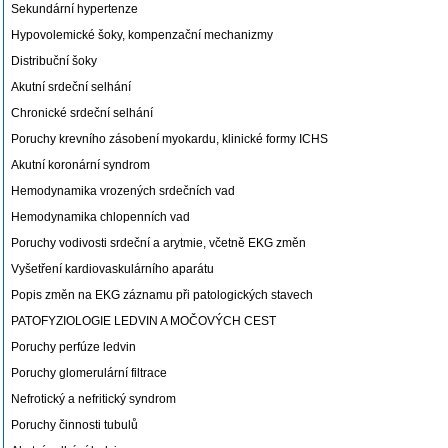
Sekundární hypertenze
Hypovolemické šoky, kompenzační mechanizmy
Distribuční šoky
Akutní srdeční selhání
Chronické srdeční selhání
Poruchy krevního zásobení myokardu, klinické formy ICHS
Akutní koronární syndrom
Hemodynamika vrozených srdečních vad
Hemodynamika chlopenních vad
Poruchy vodivosti srdeční a arytmie, včetně EKG změn
Vyšetření kardiovaskulárního aparátu
Popis změn na EKG záznamu při patologických stavech
PATOFYZIOLOGIE LEDVIN A MOČOVÝCH CEST
Poruchy perfúze ledvin
Poruchy glomerulární filtrace
Nefrotický a nefritický syndrom
Poruchy činnosti tubulů