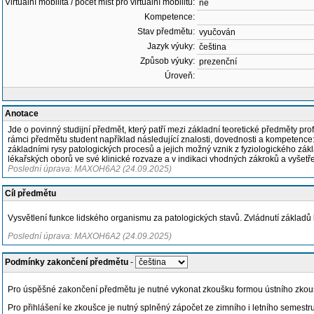
Virtuální mobilita / počet míst pro virtuální mobilitu:
ne
Kompetence:
Stav předmětu:
vyučován
Jazyk výuky:
čeština
Způsob výuky:
prezenční
Úroveň:
Anotace
Jde o povinný studijní předmět, který patří mezi základní teoretické předměty pr
rámci předmětu student například následující znalosti, dovednosti a kompetence
základními rysy patologických procesů a jejich možný vznik z fyziologického zákl
lékařských oborů ve své klinické rozvaze a v indikaci vhodných zákroků a vyšetře
Poslední úprava: MAXOH6A2 (24.09.2025)
Cíl předmětu
Vysvětlení funkce lidského organismu za patologických stavů. Zvládnutí základů k
Poslední úprava: MAXOH6A2 (24.09.2025)
Podmínky zakončení předmětu
-
Pro úspěšné zakončení předmětu je nutné vykonat zkoušku formou ústního zkou
Pro přihlášení ke zkoušce je nutný splněný zápočet ze zimního i letního semestru