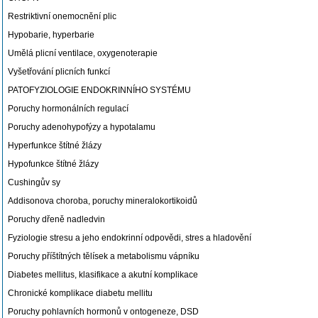
Restriktivní onemocnění plic
Hypobarie, hyperbarie
Umělá plicní ventilace, oxygenoterapie
Vyšetřování plicních funkcí
PATOFYZIOLOGIE ENDOKRINNÍHO SYSTÉMU
Poruchy hormonálních regulací
Poruchy adenohypofýzy a hypotalamu
Hyperfunkce štítné žlázy
Hypofunkce štítné žlázy
Cushingův sy
Addisonova choroba, poruchy mineralokortikoidů
Poruchy dřeně nadledvin
Fyziologie stresu a jeho endokrinní odpovědi, stres a hladovění
Poruchy příštítných tělísek a metabolismu vápníku
Diabetes mellitus, klasifikace a akutní komplikace
Chronické komplikace diabetu mellitu
Poruchy pohlavních hormonů v ontogeneze, DSD