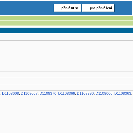
přihlásit se
jiné přihlášení
8
,
D1108608
,
D1108067
,
D1108370
,
D1108369
,
D1108390
,
D1108006
,
D1108363
,