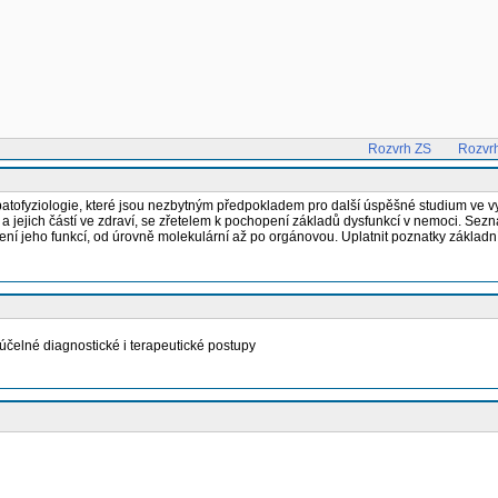
Rozvrh ZS
Rozvr
i patofyziologie, které jsou nezbytným předpokladem pro další úspěšné studium ve vy
a jejich částí ve zdraví, se zřetelem k pochopení základů dysfunkcí v nemoci. Sez
ízení jeho funkcí, od úrovně molekulární až po orgánovou. Uplatnit poznatky základ
 účelné diagnostické i terapeutické postupy