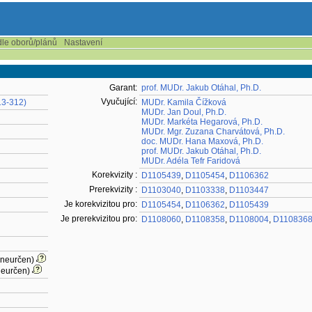
dle oborů/plánů
Nastavení
Garant:
prof. MUDr. Jakub Otáhal, Ph.D.
Vyučující:
13-312)
MUDr. Kamila Čížková
MUDr. Jan Doul, Ph.D.
MUDr. Markéta Hegarová, Ph.D.
MUDr. Mgr. Zuzana Charvátová, Ph.D.
doc. MUDr. Hana Maxová, Ph.D.
prof. MUDr. Jakub Otáhal, Ph.D.
MUDr. Adéla Tefr Faridová
Korekvizity :
D1105439
,
D1105454
,
D1106362
Prerekvizity :
D1103040
,
D1103338
,
D1103447
Je korekvizitou pro:
D1105454
,
D1106362
,
D1105439
Je prerekvizitou pro:
D1108060
,
D1108358
,
D1108004
,
D110836
(neurčen)
neurčen)