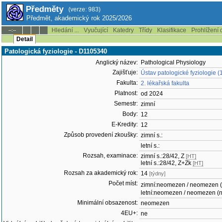
Předměty
(verze: 983)
Předmět, akademický rok 2025/2026
Hledání ...
Vyučující
Katedry
Třídy
Klasifikace
Prohlížení 
--:--
Detail
Patologická fyziologie - D1105340
Anglický název:
Pathological Physiology
Zajišťuje:
Ústav patologické fyziologie (
Fakulta:
2. lékařská fakulta
Platnost:
od 2024
Semestr:
zimní
Body:
12
E-Kredity:
12
Způsob provedení zkoušky:
zimní s.:
letní s.:
Rozsah, examinace:
zimní s.:28/42, Z
[HT]
letní s.:28/42, Z+Zk
[HT]
Rozsah za akademický rok:
14
[týdny]
Počet míst:
zimní:neomezen / neomezen 
letní:neomezen / neomezen (
Minimální obsazenost:
neomezen
4EU+:
ne