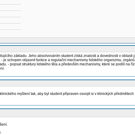
ofilujícího základu. Jeho absolvováním student získá znalosti a dovednosti v oblast
: - je schopen objasnit funkce a regulační mechanismy lidského organizmu, orgánů 
adu. - popsat struktury lidského těla a především mechanismy, které se podílí na ř
ní.
linického myšlení tak, aby byl student připraven osvojit si v klinických předmětech
šení.
.