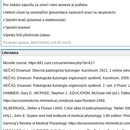
Pro získání zápočtu za zimní i letní semestr je potřeba:
• Aktivní účast na seminářích (prezentace zadaných prací ve skupinách)
• Splnění testů (písemné a elektronické)
• Splnění kolokvií
Výjimky řeší přednosta ústavu
Poslední úprava: MAXOH6A2 (24.09.2025)
Literatura
Moodle course: https://dl1.cuni.cz/course/view.php?id=617
NEČAS Emanuel. Obecná patologická fyziologie. Karolinum, 2021, 1 online zdro
NEČAS, Emanuel. Patologická fyziologie orgánových systémů. Karolinum, 2009.
NEČAS, Emanuel. Patologická fyziologie orgánových systémů. 2. vyd. V Praze: Un
HAMMER, Gary D.; MCPHEE, Stephen J.; EDUCATION, McGraw-Hill (ed.). Pathophys
https://accessmedicine.mhmedical.com/book.aspx?bookid=2468
SILBERNAGL, Stefan a Florian LANG. Color atlas of pathophysiology: Stefan Silbe
HALL, John E. Guyton and Hall textbook of medical physiology. 13th edition. Phi
Ganong’s Review of Medical Physiology: https://accessmedicine.mhmedical.c