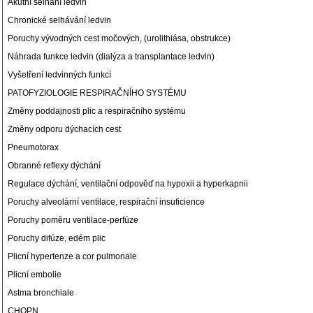
Akutní selhání ledvin
Chronické selhávání ledvin
Poruchy vývodných cest močových, (urolithiása, obstrukce)
Náhrada funkce ledvin (dialýza a transplantace ledvin)
Vyšetření ledvinných funkcí
PATOFYZIOLOGIE RESPIRAČNÍHO SYSTÉMU
Změny poddajnosti plic a respiračního systému
Změny odporu dýchacích cest
Pneumotorax
Obranné reflexy dýchání
Regulace dýchání, ventilační odpověď na hypoxii a hyperkapnii
Poruchy alveolární ventilace, respirační insuficience
Poruchy poměru ventilace-perfúze
Poruchy difúze, edém plic
Plicní hypertenze a cor pulmonale
Plicní embolie
Astma bronchiale
CHOPN