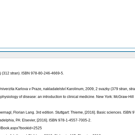
j (312 stran). ISBN 978-80-246-4669-5.
iverzita Karlova v Praze, nakladatelství Karolinum, 2009, 2 svazky (379 stran, st
iology of disease: an introduction to clinical medicine. New York: McGraw-Hill 
rnagl, Florian Lang. 3rd edition. Stuttgart: Thieme, [2016]. Basic sciences. ISBN
ladelphia, PA: Elsevier, [2016]. ISBN 978-1-4557-7005-2.
om/Book.aspx?bookid=2525