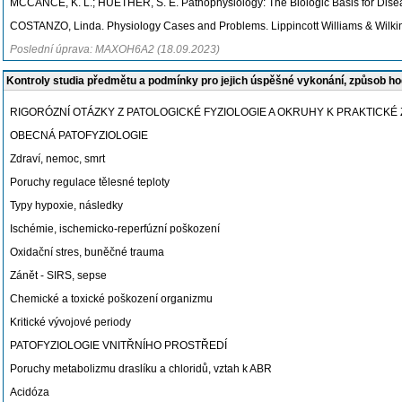
MCCANCE, K. L.; HUETHER, S. E. Pathophysiology: The Biologic Basis for Disease
COSTANZO, Linda. Physiology Cases and Problems. Lippincott Williams & Wilkin
Poslední úprava: MAXOH6A2 (18.09.2023)
Kontroly studia předmětu a podmínky pro jejich úspěšné vykonání, způsob h
RIGORÓZNÍ OTÁZKY Z PATOLOGICKÉ FYZIOLOGIE A OKRUHY K PRAKTICKÉ ZKO
OBECNÁ PATOFYZIOLOGIE
Zdraví, nemoc, smrt
Poruchy regulace tělesné teploty
Typy hypoxie, následky
Ischémie, ischemicko-reperfúzní poškození
Oxidační stres, buněčné trauma
Zánět - SIRS, sepse
Chemické a toxické poškození organizmu
Kritické vývojové periody
PATOFYZIOLOGIE VNITŘNÍHO PROSTŘEDÍ
Poruchy metabolizmu draslíku a chloridů, vztah k ABR
Acidóza