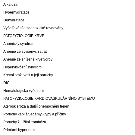
Alkalóza
Hyperhydratace
Dehydratace
Vyšetřování acidobazické rovnováhy
PATOFYZIOLOGIE KRVE
Anemický syndrom
Anemie ze zvýšených ztrát
Anemie ze snížené krvetvorby
Hyperviskózní syndrom
Krevní srážlivost a její poruchy
DIC
Hematologická vyšetření
PATOFYZIOLOGIE KARDIOVASKULÁRNÍHO SYSTÉMU
Ateroskleróza a další onemocnění tepen
Poruchy kapilár, edémy - typy a příčiny
Poruchy žil, žilní trombóza
Primární hypertenze