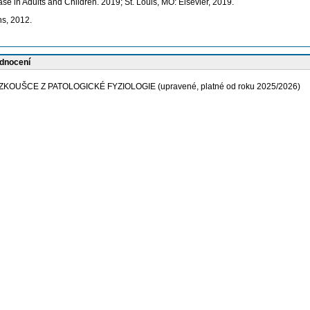
 in Adults and Children. 2019; St. Louis, MO: Elsevier, 2019.
s, 2012.
odnocení
UŠCE Z PATOLOGICKÉ FYZIOLOGIE (upravené, platné od roku 2025/2026)