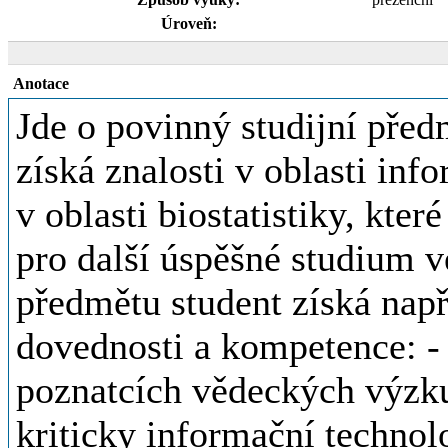
Úroveň:
Anotace
Jde o povinný studijní pře
získá znalosti v oblasti in
v oblasti biostatistiky, kt
pro další úspěšné studium v
předmětu student získá napří
dovednosti a kompetence: -
poznatcích vědeckých výzku
kriticky informační technol