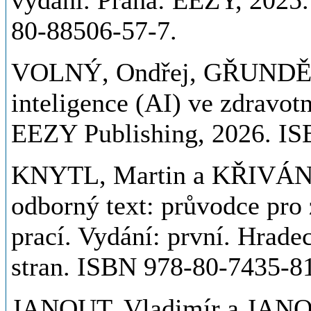
vydání. Praha: EEZY, 2025.
80-88506-57-7.
VOLNÝ, Ondřej, GŘUNDĚL
inteligence (AI) ve zdravot
EEZY Publishing, 2026. IS
KNYTL, Martin a KŘIVÁNK
odborný text: průvodce pro
prací. Vydání: první. Hrad
stran. ISBN 978-80-7435-8
JANOUT, Vladimír a JANO