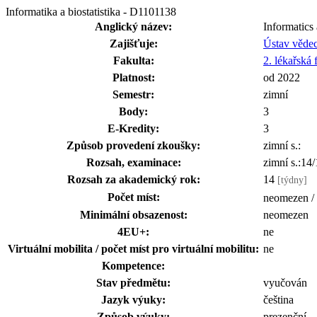
Informatika a biostatistika - D1101138
Anglický název:
Informatics 
Zajišťuje:
Ústav vědec
Fakulta:
2. lékařská 
Platnost:
od 2022
Semestr:
zimní
Body:
3
E-Kredity:
3
Způsob provedení zkoušky:
zimní s.:
Rozsah, examinace:
zimní s.:14
Rozsah za akademický rok:
14
[týdny]
Počet míst:
neomezen /
Minimální obsazenost:
neomezen
4EU+:
ne
Virtuální mobilita / počet míst pro virtuální mobilitu:
ne
Kompetence:
Stav předmětu:
vyučován
Jazyk výuky:
čeština
Způsob výuky:
prezenční