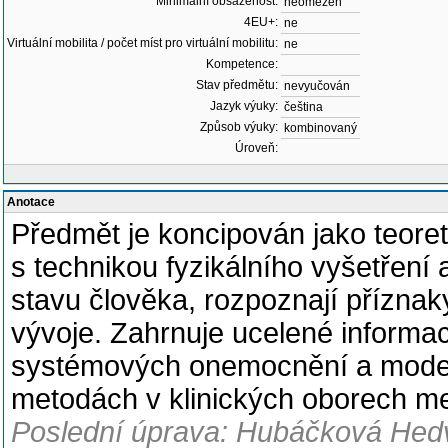
Minimální obsazenost:
neomezen
4EU+:
ne
Virtuální mobilita / počet míst pro virtuální mobilitu:
ne
Kompetence:
Stav předmětu:
nevyučován
Jazyk výuky:
čeština
Způsob výuky:
kombinovaný
Úroveň:
Anotace
Předmět je koncipován jako teoret
s technikou fyzikálního vyšetřen
stavu člověka, rozpoznají příznak
vývoje. Zahrnuje ucelené informa
systémových onemocnění a moder
metodách v klinických oborech me
Poslední úprava: Hubáčková Hedv