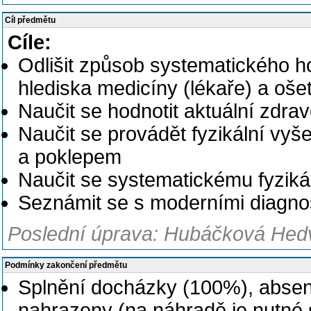
Cíl předmětu
Cíle:
Odlišit způsob systematického h
hlediska medicíny (lékaře) a oše
Naučit se hodnotit aktuální zdrav
Naučit se provádět fyzikální vy
a poklepem
Naučit se systematickému fyzikál
Seznámit se s moderními diagno
Poslední úprava: Hubáčková Hedv
Podmínky zakončení předmětu
Splnění docházky (100%), abse
nahrazeny (na náhradě je nutné 