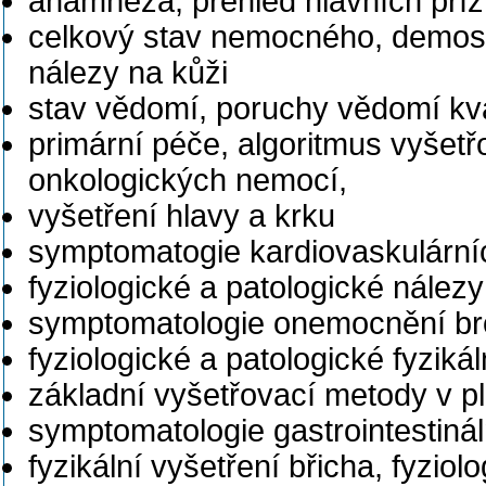
anamnéza, přehled hlavních příz
celkový stav nemocného, demostr
nálezy na kůži
stav vědomí, poruchy vědomí kvali
primární péče, algoritmus vyšetř
onkologických nemocí,
vyšetření hlavy a krku
symptomatogie kardiovaskulárníc
fyziologické a patologické nálezy
symptomatologie onemocnění bro
fyziologické a patologické fyzikál
základní vyšetřovací metody v pl
symptomatologie gastrointestiná
fyzikální vyšetření břicha, fyziol