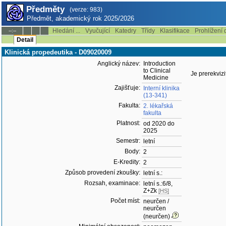
Předměty
(verze: 983)
Předmět, akademický rok 2025/2026
Hledání ...
Vyučující
Katedry
Třídy
Klasifikace
Prohlížení 
--:--
Detail
Klinická propedeutika - D09020009
Anglický název:
Introduction
to Clinical
Je prerekvizi
Medicine
Zajišťuje:
Interní klinika
(13-341)
Fakulta:
2. lékařská
fakulta
Platnost:
od 2020 do
2025
Semestr:
letní
Body:
2
E-Kredity:
2
Způsob provedení zkoušky:
letní s.:
Rozsah, examinace:
letní s.:6/8,
Z+Zk
[HS]
Počet míst:
neurčen /
neurčen
(neurčen)