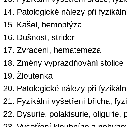
14. Patologické nálezy při fyzikál
15. Kašel, hemoptýza
16. Dušnost, stridor
17. Zvracení, hemateméza
18. Změny vyprazdňování stolice
19. Žloutenka
20. Patologické nálezy při fyzikál
21. Fyzikální vyšetření břicha, fyz
22. Dysurie, polakisurie, oligurie, 
23. Vyšetření kloubního a pohybo