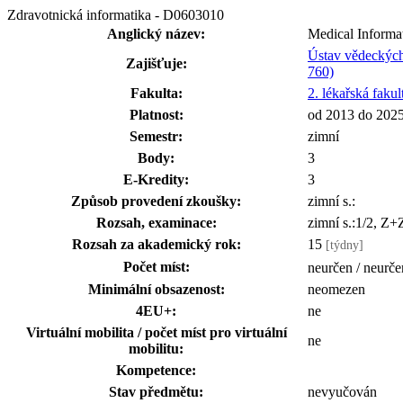
Zdravotnická informatika - D0603010
Anglický název:
Medical Informa
Ústav vědeckých
Zajišťuje:
760)
Fakulta:
2. lékařská fakul
Platnost:
od 2013 do 202
Semestr:
zimní
Body:
3
E-Kredity:
3
Způsob provedení zkoušky:
zimní s.:
Rozsah, examinace:
zimní s.:1/2, Z
Rozsah za akademický rok:
15
[týdny]
Počet míst:
neurčen / neurče
Minimální obsazenost:
neomezen
4EU+:
ne
Virtuální mobilita / počet míst pro virtuální
ne
mobilitu:
Kompetence:
Stav předmětu:
nevyučován