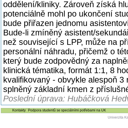
oddělení/kliniky. Zároveň získá hl
potenciálně mohl po ukončení stud
bude přiřazen jednomu asistentov
Bude-li zmíněný asistent/sekundář
než související s LPP, může na př
personální náhradu, přičemž o té
který bude zodpovědný za naplně
klinická tématika, formát 1:1, 8 h
kvalifikovaný - obvykle alespoň 3
splněný základní kmen z příslušn
Poslední úprava: Hubáčková Hedv
Kontakty
Podpora studentů se speciálními potřebami na UK
Univerzita K