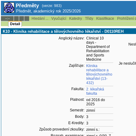
Předměty
(verze: 983)
Předmět, akademický rok 2025/2026
Hledání ...
Vyučující
Katedry
Třídy
Klasifikace
Prohlížení 
--:--
Detail
K10 - Klinika rehabilitace a tělovýchovného lékařství - D0110REH
Anglický název:
Clinical 10
days -
Nesl
Department of
Rehabilitation
and Sports
Medicine
Je nesluči
Zajišťuje:
Klinika
rehabilitace a
tělovýchovného
lékařství (13-
432)
Fakulta:
2. lékařská
fakulta
Platnost:
od 2016 do
2025
Semestr:
zimní
Body:
3
E-Kredity:
3
Způsob provedení zkoušky:
zimní s.:
Rozsah, examinace: