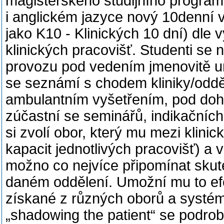
magisterského studijního progra
i anglickém jazyce nový 10denní 
jako K10 - Klinických 10 dní) dle 
klinických pracovišť. Studenti se 
provozu pod vedením jmenovitě u
se seznámí s chodem kliniky/odd
ambulantním vyšetřením, pod dohl
zúčastní se seminářů, indikačních 
si zvolí obor, který mu mezi klinic
kapacit jednotlivých pracovišť) a 
možno co nejvíce připomínat skut
daném oddělení. Umožní mu to efek
získané z různých oborů a systé
„shadowing the patient“ se podr