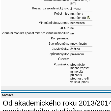
zimní s.:0/30, Z
[HT]
Rozsah za akademický rok:
2
[týdny]
Počet míst:
neurčen /
neurčen (5)
Minimální obsazenost:
neomezen
4EU+:
ne
Virtuální mobilita / počet míst pro virtuální mobilitu:
ne
Kompetence:
Stav předmětu:
nevyučován
Jazyk výuky:
čeština
Způsob výuky:
prezenční
Úroveň:
Poznámka:
předmět je
možno zapsat
mimo plán
při zápisu
přednost, je-li
ve stud. plánu
Anotace
Od akademického roku 2013/2014 j