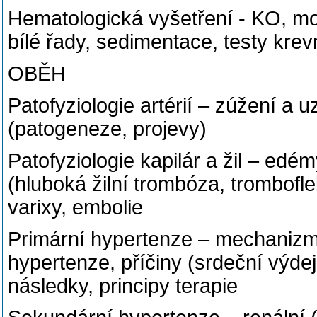
Hematologická vyšetření - KO, morf
bílé řady, sedimentace, testy krev
OBĚH
Patofyziologie artérií – zúžení a 
(patogeneze, projevy)
Patofyziologie kapilár a žil – edé
(hluboká žilní trombóza, trombofleb
varixy, embolie
Primární hypertenze – mechanizm
hypertenze, příčiny (srdeční výdej
následky, principy terapie