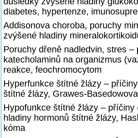
důsledky zvýšené hladiny glukokort
diabetes, hypertenze, imunosupre
Addisonova choroba, poruchy mine
zvýšené hladiny mineralokortikoid
Poruchy dřeně nadledvin, stres – 
katecholaminů na organizmus (vaz
reakce, feochromocytom
Hyperfunkce štítné žlázy – příči
štítné žlázy, Grawes-Basedowova 
Hypofunkce štítné žlázy – příčiny
hladiny hormonů štítné žlázy, Ha
kóma