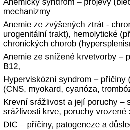
Anemický syndrom – projevy (ble
mechanizmy
Anemie ze zvýšených ztrát - chro
urogenitální trakt), hemolytické (
chronických chorob (hypersplenism
Anemie ze snížené krvetvorby – po
B12,
Hyperviskózní syndrom – příčiny (
(CNS, myokard, cyanóza, trombóz
Krevní srážlivost a její poruchy 
srážlivosti krve, poruchy vrozené
DIC – příčiny, patogeneze a důsl