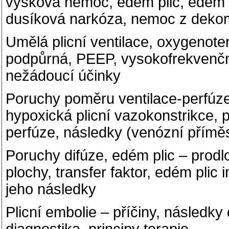
výšková nemoc, edém plic, edém
dusíková narkóza, nemoc z deko
Umělá plicní ventilace, oxygenote
podpůrná, PEEP, vysokofrekvenčn
nežádoucí účinky
Poruchy poměru ventilace-perfúze
hypoxická plicní vazokonstrikce, 
perfúze, následky (venózní příměs
Poruchy difúze, edém plic – prodl
plochy, transfer faktor, edém plic i
jeho následky
Plicní embolie – příčiny, následky