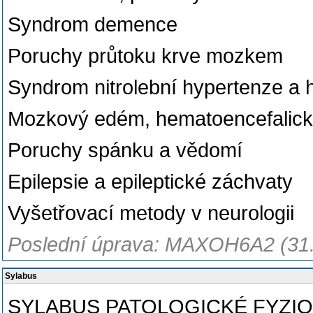
Syndrom demence
Poruchy průtoku krve mozkem
Syndrom nitrolební hypertenze a
Mozkový edém, hematoencefalická 
Poruchy spánku a vědomí
Epilepsie a epileptické záchvaty
Vyšetřovací metody v neurologii
Poslední úprava: MAXOH6A2 (31
Sylabus
SYLABUS PATOLOGICKÉ FYZI