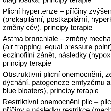
diagnostika, principy terapie
Plicní hypertenze – příčiny zvýšen
(prekapilární, postkapilární, hype
změny cév), principy terapie
Astma bronchiale – změny mechan
(air trapping, equal pressure point)
eozinofilní zánět, následky (hypo
principy terapie
Obstruktivní plicní onemocnění
dýchání, patogeneze emfyzému a br
blue bloaters), principy terapie
Restriktivní onemocnění plic – pl
příčiny a následky restrikce (mech