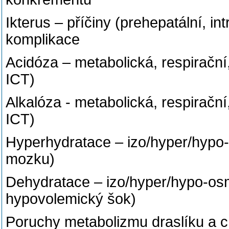
Ikterus – příčiny (prehepatální, in
komplikace
Acidóza – metabolická, respirační
ICT)
Alkalóza - metabolická, respirační
ICT)
Hyperhydratace – izo/hyper/hypo-o
mozku)
Dehydratace – izo/hyper/hypo-osmo
hypovolemický šok)
Poruchy metabolizmu draslíku a ch