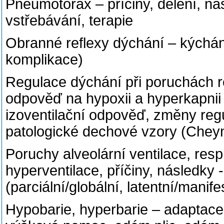
Pneumotorax – příčiny, dělení, n
vstřebávání, terapie
Obranné reflexy dýchání – kýchání,
komplikace)
Regulace dýchání při poruchách r
odpověď na hypoxii a hyperkapnii –
izoventilační odpověď, změny regu
patologické dechové vzory (Chey
Poruchy alveolární ventilace, resp
hyperventilace, příčiny, následky -
(parciální/globální, latentní/mani
Hypobarie, hyperbarie – adaptace