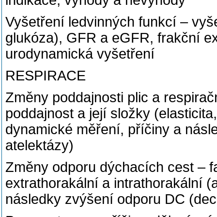
indikace, výhody a nevýhody
Vyšetření ledvinných funkcí – vyše
glukóza), GFR a eGFR, frakční ex
urodynamická vyšetření
RESPIRACE
Změny poddajnosti plic a respirač
poddajnost a její složky (elasticit
dynamické měření, příčiny a násl
atelektázy)
Změny odporu dýchacích cest – fa
extrathorakální a intrathorakální (
následky zvýšení odporu DC (dec