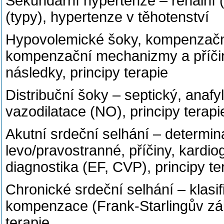
Sekundární hypertenze – renální 
(typy), hypertenze v těhotenství
Hypovolemické šoky, kompenzační
kompenzační mechanizmy a příčin
následky, principy terapie
Distribuční šoky – septický, anafy
vazodilatace (NO), principy terapi
Akutní srdeční selhání – determin
levo/pravostranné, příčiny, kardioge
diagnostika (EF, CVP), principy te
Chronické srdeční selhání – klasif
kompenzace (Frank-Starlingův zák
terapie