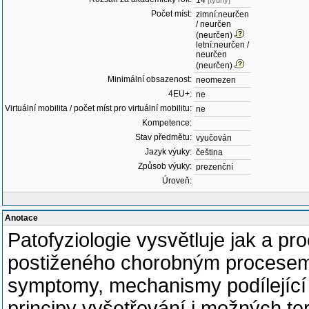
14
[týdny]
Počet míst:
zimní:neurčen
/ neurčen
(neurčen)
letní:neurčen /
neurčen
(neurčen)
Minimální obsazenost:
neomezen
4EU+:
ne
Virtuální mobilita / počet míst pro virtuální mobilitu:
ne
Kompetence:
Stav předmětu:
vyučován
Jazyk výuky:
čeština
Způsob výuky:
prezenční
Úroveň:
Anotace
Patofyziologie vysvětluje jak a p
postiženého chorobným procesem. 
symptomy, mechanismy podílející 
principy vyšetřování i možných te