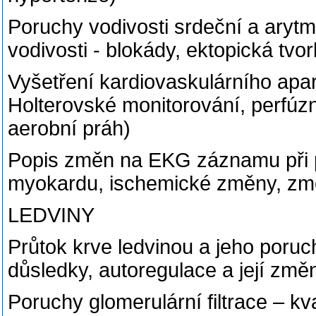
Poruchy vodivosti srdeční a aryt
vodivosti - blokády, ektopická tvor
Vyšetření kardiovaskulárního apa
Holterovské monitorování, perfúzní
aerobní práh)
Popis změn na EKG záznamu při pa
myokardu, ischemické změny, zm
LEDVINY
Průtok krve ledvinou a jeho poruc
důsledky, autoregulace a její změ
Poruchy glomerulární filtrace – kvan