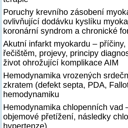
Poruchy krevního zásobení myokar
ovlivňující dodávku kyslíku myokar
koronární syndrom a chronické f
Akutní infarkt myokardu – příčiny
řečištěm, projevy, principy diagno
život ohrožující komplikace AIM
Hemodynamika vrozených srdečníc
zkratem (defekt septa, PDA, Falloto
hemodynamiku
Hemodynamika chlopenních vad – 
objemové přetížení, následky chlo
hypertenze)