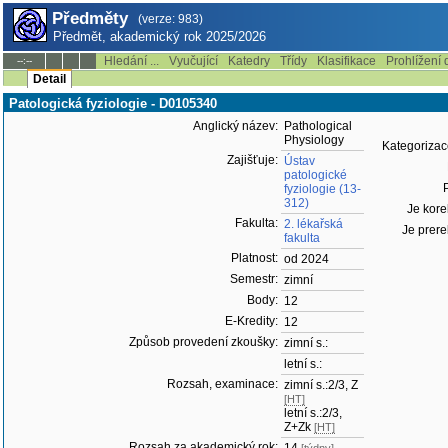
Předměty
(verze: 983)
Předmět, akademický rok 2025/2026
Hledání ...
Vyučující
Katedry
Třídy
Klasifikace
Prohlížení 
--:--
Detail
Patologická fyziologie - D0105340
Anglický název:
Pathological
Physiology
Kategorizac
Zajišťuje:
Ústav
patologické
P
fyziologie (13-
312)
Je kore
Fakulta:
2. lékařská
Je prere
fakulta
Platnost:
od 2024
Semestr:
zimní
Body:
12
E-Kredity:
12
Způsob provedení zkoušky:
zimní s.:
letní s.:
Rozsah, examinace:
zimní s.:2/3, Z
[HT]
letní s.:2/3,
Z+Zk
[HT]
Rozsah za akademický rok: