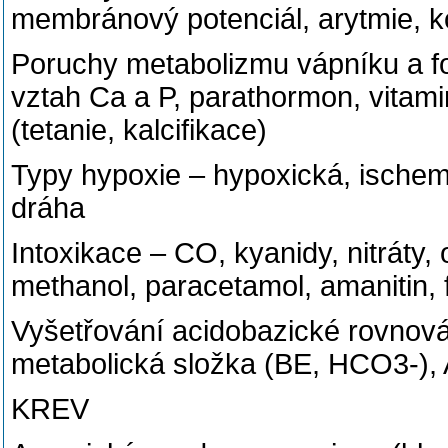
membránový potenciál, arytmie, k
Poruchy metabolizmu vápníku a fosf
vztah Ca a P, parathormon, vitamin
(tetanie, kalcifikace)
Typy hypoxie – hypoxická, ischemi
dráha
Intoxikace – CO, kyanidy, nitráty, 
methanol, paracetamol, amanitin, fal
Vyšetřování acidobazické rovnová
metabolická složka (BE, HCO3-), A
KREV