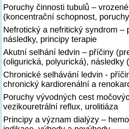
Poruchy činnosti tubulů – vrozené
(koncentrační schopnost, poruchy
Nefrotický a nefritický syndrom –
následky, principy terapie
Akutní selhání ledvin – příčiny (pr
(oligurická, polyurická), následk
Chronické selhávání ledvin - pří
chronický kardiorenální a renokard
Poruchy vývodných cest močových
vezikouretrální reflux, urolitiáza
Principy a význam dialýzy – hemodi