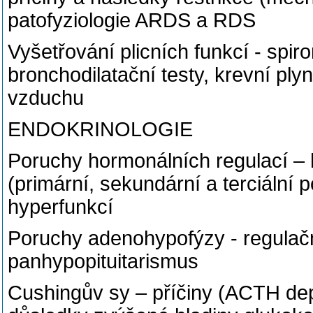
patofyziologie ARDS a RDS
Vyšetřování plicních funkcí - spir
bronchodilatační testy, krevní pl
vzduchu
ENDOKRINOLOGIE
Poruchy hormonálních regulací –
(primární, sekundární a terciální 
hyperfunkcí
Poruchy adenohypofýzy - regulačn
panhypopituitarismus
Cushingův sy – příčiny (ACTH dep