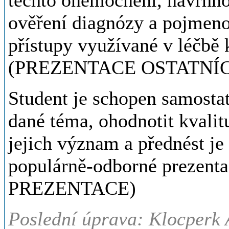
těchto onemocnění, navrhno
ověření diagnózy a pojmeno
přístupy využívané v léčbě 
(PREZENTACE OSTATNÍ
Student je schopen samostatn
dané téma, ohodnotit kvalit
jejich význam a přednést je
populárně-odborné preze
PREZENTACE)
Poslední úprava: Klocperk