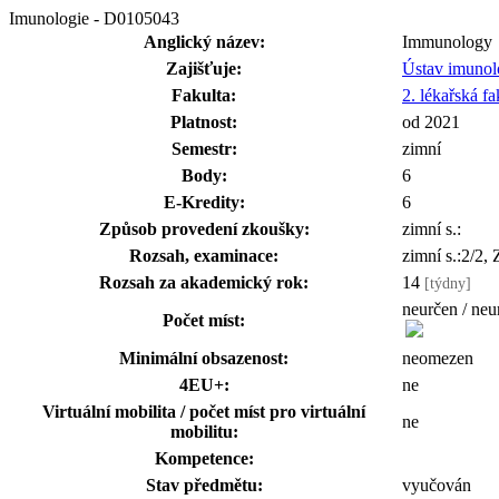
Imunologie - D0105043
Anglický název:
Immunology
Zajišťuje:
Ústav imunol
Fakulta:
2. lékařská fa
Platnost:
od 2021
Semestr:
zimní
Body:
6
E-Kredity:
6
Způsob provedení zkoušky:
zimní s.:
Rozsah, examinace:
zimní s.:2/2
Rozsah za akademický rok:
14
[týdny]
neurčen / neu
Počet míst:
Minimální obsazenost:
neomezen
4EU+:
ne
Virtuální mobilita / počet míst pro virtuální
ne
mobilitu:
Kompetence:
Stav předmětu:
vyučován