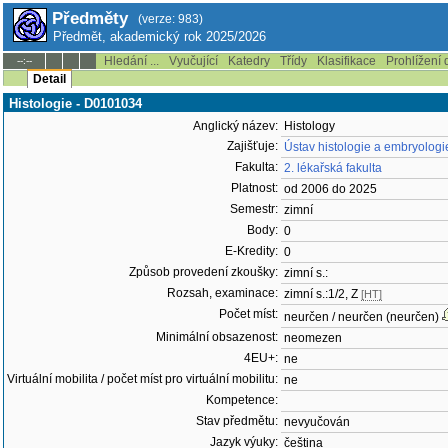
Předměty
(verze: 983)
Předmět, akademický rok 2025/2026
Hledání ...
Vyučující
Katedry
Třídy
Klasifikace
Prohlížení 
--:--
Detail
Histologie - D0101034
Anglický název:
Histology
Zajišťuje:
Ústav histologie a embryologi
Fakulta:
2. lékařská fakulta
Platnost:
od 2006 do 2025
Semestr:
zimní
Body:
0
E-Kredity:
0
Způsob provedení zkoušky:
zimní s.:
Rozsah, examinace:
zimní s.:1/2, Z
[HT]
Počet míst:
neurčen / neurčen (neurčen)
Minimální obsazenost:
neomezen
4EU+:
ne
Virtuální mobilita / počet míst pro virtuální mobilitu:
ne
Kompetence:
Stav předmětu:
nevyučován
Jazyk výuky:
čeština