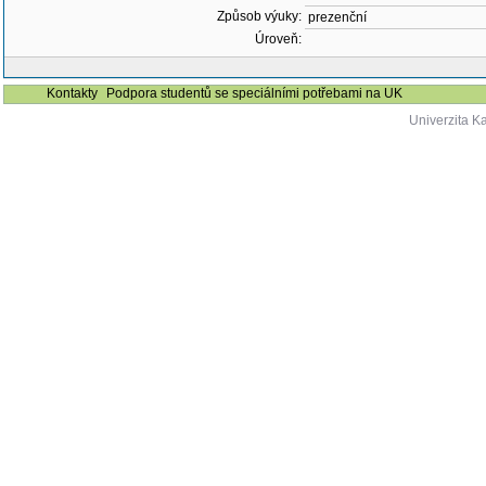
Způsob výuky:
prezenční
Úroveň:
Kontakty
Podpora studentů se speciálními potřebami na UK
Univerzita K