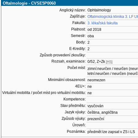
Oftalmologie - CVSE5P0060
Anglický název:
Ophtalmology
Zajišťuje:
Oftalmologická klinika 3. LF
Fakulta:
3. lékařská fakulta
Platnost:
od 2018
Semestr:
oba
Body:
2
E-Kredity:
2
Způsob provedení zkoušky:
Rozsah, examinace:
0/52, Z+Zk
[HS]
Počet míst:
zimní:neurčen / neurčen (neu
letní:neurčen / neurčen (neur
Minimální obsazenost:
neomezen
4EU+:
ne
Virtuální mobilita / počet míst pro virtuální mobilitu:
ne
Kompetence:
Stav předmětu:
vyučován
Jazyk výuky:
čeština, angličtina
Způsob výuky:
prezenční
Úroveň:
Poznámka:
předmět lze zapsat v ZS i LS