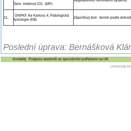
vegetativního nervového systému.
Sem. místnost 331 (MP)
ÚNPKF, Ke Karlovu 4, Patologická
11.
Zápočtový test - termín podle dohod
fyziologie (KB)
Poslední úprava: Bernášková Klár
Kontakty
Podpora studentů se speciálními potřebami na UK
Univerzita K