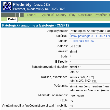
Předměty
(verze: 983)
Předmět, akademický rok 2025/2026
Hledání ...
Vyučující
Katedry
Třídy
Klasifikace
Prohlížení 
--:--
Detail
Patologická anatomie a fyziologie - CNSPT2
Anglický název:
Pathological Anatomy and Pat
Zajišťuje:
Ústav patologie 3. LF UK a F
Fakulta:
3. lékařská fakulta
Platnost:
od 2018
Semestr:
zimní
Body:
4
E-Kredity:
4
Způsob provedení zkoušky:
zimní s.:
letní s.:
Rozsah, examinace:
zimní s.:2/0, Z
[HT]
letní s.:2/0, Z+Zk
[HT]
Počet míst:
zimní:neurčen / neurčen (neu
letní:neurčen / neurčen (neur
Minimální obsazenost:
neomezen
4EU+:
ne
Virtuální mobilita / počet míst pro virtuální mobilitu:
ne