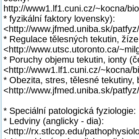
http://www1.lf1.cuni.cz/~kocna/bi
* fyzikální faktory lovensky):
<http://www.jfmed.uniba.sk/patf
* Regulace tělesných tekutin, žízeň
<http://www.utsc.utoronto.ca/~mil
* Poruchy objemu tekutin, ionty (č
<http://www1.lf1.cuni.cz/~kocna/
* Obezita, stres, tělesné tekutiny,
<http://www.jfmed.uniba.sk/patfyz
* Speciální patologická fyziologie:
* Ledviny (anglicky - dia):
<http://rx.stlcop.edu/pathophysio