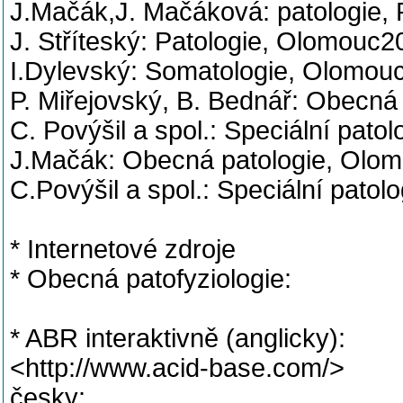
J.Mačák,J. Mačáková: patologie,
J. Stříteský: Patologie, Olomouc2
I.Dylevský: Somatologie, Olomou
P. Miřejovský, B. Bednář: Obecná
C. Povýšil a spol.: Speciální patolog
J.Mačák: Obecná patologie, Olo
C.Povýšil a spol.: Speciální patol
* Internetové zdroje
* Obecná patofyziologie:
* ABR interaktivně (anglicky):
<http://www.acid-base.com/>
česky: