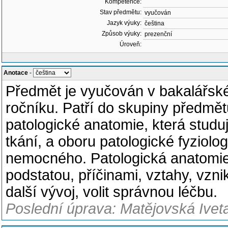
Kompetence:
Stav předmětu:
vyučován
Jazyk výuky:
čeština
Způsob výuky:
prezenční
Úroveň:
Anotace
-
Předmět je vyučován v bakalářské
ročníku. Patří do skupiny předmět
patologické anatomie, která stud
tkání, a oboru patologické fyziol
nemocného. Patologická anatomie 
podstatou, příčinami, vztahy, vz
další vývoj, volit správnou léčbu.
Poslední úprava: Matějovská Ivet