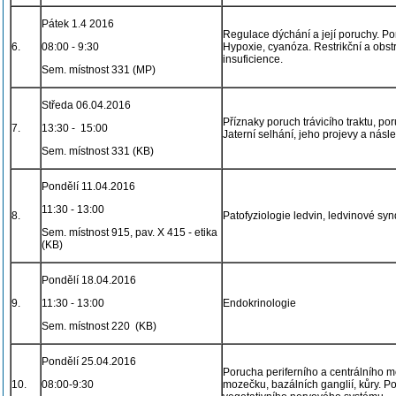
Pátek 1.4 2016
Regulace dýchání a její poruchy. Po
6.
08:00 - 9:30
Hypoxie, cyanóza. Restrikční a obst
insuficience.
Sem. místnost 331 (MP)
Středa 06.04.2016
Příznaky poruch trávicího traktu, por
7.
13:30 - 15:00
Jaterní selhání, jeho projevy a násle
Sem. místnost 331 (KB)
Pondělí 11.04.2016
11:30 - 13:00
8.
Patofyziologie ledvin, ledvinové syn
Sem. místnost 915, pav. X 415 - etika
(KB)
Pondělí 18.04.2016
9.
11:30 - 13:00
Endokrinologie
Sem. místnost 220 (KB)
Pondělí 25.04.2016
Porucha periferního a centrálního 
10.
08:00-9:30
mozečku, bazálních ganglií, kůry. P