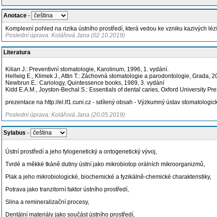
Anotace
-
Komplexní pohled na rizika ústního prostředí, která vedou ke vzniku kazivých léz
Poslední úprava: Kolářová Jana (02.10.2019)
Literatura
Kilian J.: Preventivní stomatologie, Karolinum, 1996, 1. vydání.
Hellwig E., Klimek J., Attin T.: Záchovná stomatologie a parodontologie, Grada, 2
Newbrun E.: Cariology, Quintessence books, 1989, 3. vydání
Kidd E.A.M., Joyston-Bechal S.: Essentials of dental caries, Oxford University Pre
prezentace na http://el.lf1.cuni.cz - sdílený obsah - Výzkumný ústav stomatologic
Poslední úprava: Kolářová Jana (20.05.2019)
Sylabus
-
Ústní prostředí a jeho fylogenetický a ontogenetický vývoj,
Tvrdé a měkké tkáně dutiny ústní jako mikrobiotop orálních mikroorganizmů,
Plak a jeho mikrobiologické, biochemické a fyzikálně-chemické charakteristiky,
Potrava jako tranzitorní faktor ústního prostředí,
Slina a remineralizační procesy,
Dentální materiály jako součást ústního prostředí,