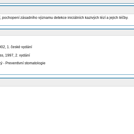
í, pochopení zásadního významu detekce iniciálních kazivých lézí a jejich léčby.
002, 1. české vydání
ss, 1997, 2. vydání
ký - Preventivní stomatologie