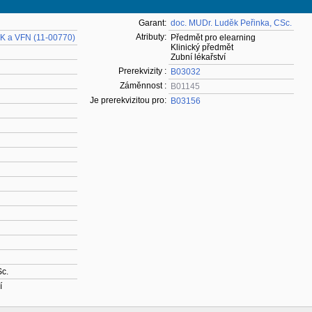
Garant:
doc. MUDr. Luděk Peřinka, CSc.
Atributy:
 UK a VFN (11-00770)
Předmět pro elearning
Klinický předmět
Zubní lékařství
Prerekvizity :
B03032
Záměnnost :
B01145
Je prerekvizitou pro:
B03156
Sc.
í