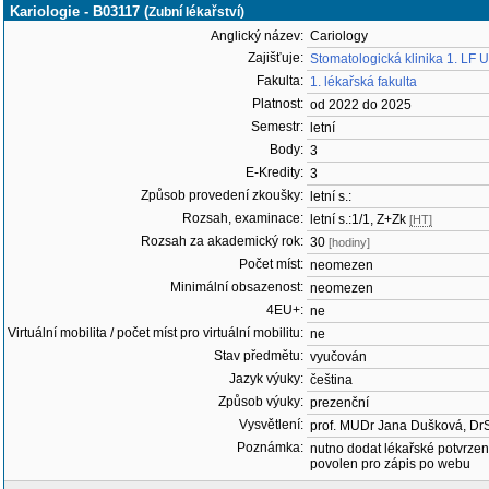
Kariologie - B03117 (
Zubní lékařství)
Anglický název:
Cariology
Zajišťuje:
Stomatologická klinika 1. LF
Fakulta:
1. lékařská fakulta
Platnost:
od 2022 do 2025
Semestr:
letní
Body:
3
E-Kredity:
3
Způsob provedení zkoušky:
letní s.:
Rozsah, examinace:
letní s.:1/1, Z+Zk
[HT]
Rozsah za akademický rok:
30
[hodiny]
Počet míst:
neomezen
Minimální obsazenost:
neomezen
4EU+:
ne
Virtuální mobilita / počet míst pro virtuální mobilitu:
ne
Stav předmětu:
vyučován
Jazyk výuky:
čeština
Způsob výuky:
prezenční
Vysvětlení:
prof. MUDr Jana Dušková, Dr
Poznámka:
nutno dodat lékařské potvrzen
povolen pro zápis po webu