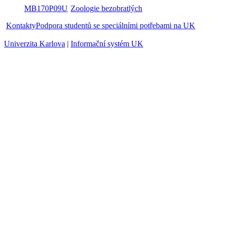
O01320146
Zdravotní tělesná výchova II
O05320232
Zdravotní tělesná výchova III
MB170P09U
Zoologie bezobratlých
Kontakty
Podpora studentů se speciálními potřebami na UK
Univerzita Karlova
|
Informační systém UK