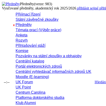
Předměty
(verze: 983)
Vyučované předměty, akademický rok 2025/2026
přihlásit se
jiné přih
Přijímací řízení
Státní závěrečné zkoušky
Předměty
x
Témata prací (Výběr práce)
Anketa
Rozvrh
Přihlašování stáží
Komise
Pozvánky na státní zkoušky a obhajoby
Centrální katalog
Portál elektronických zdrojů
Centrální vyhledávač informačních zdrojů UK
Moodle (E-learning)
--:--
UK Forum
Hledání 
UK Point
Centrum Carolina
Platforma doktorského studia
Klub Alumni