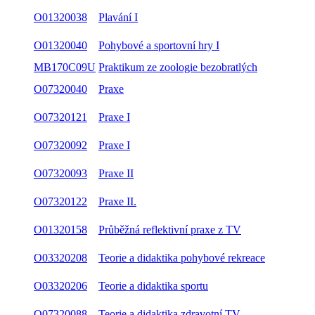
O01320038
Plavání I
O01320040
Pohybové a sportovní hry I
MB170C09U
Praktikum ze zoologie bezobratlých
O07320040
Praxe
O07320121
Praxe I
O07320092
Praxe I
O07320093
Praxe II
O07320122
Praxe II.
O01320158
Průběžná reflektivní praxe z TV
O03320208
Teorie a didaktika pohybové rekreace
O03320206
Teorie a didaktika sportu