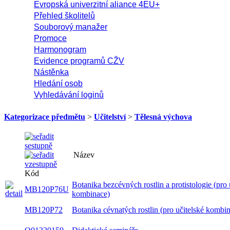
Evropská univerzitní aliance 4EU+
Přehled školitelů
Souborový manažer
Promoce
Harmonogram
Evidence programů CŽV
Nástěnka
Hledání osob
Vyhledávání loginů
Kategorizace předmětu
>
Učitelství
>
Tělesná výchova
Název
Kód
Botanika bezcévných rostlin a protistologie (pro 
MB120P76U
kombinace)
MB120P72
Botanika cévnatých rostlin (pro učitelské kombi