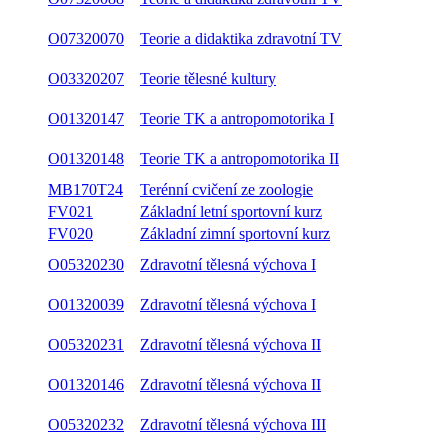
O07320088
Teorie a didaktika zdravotní TV
O07320070
Teorie a didaktika zdravotní TV
O03320207
Teorie tělesné kultury
O01320147
Teorie TK a antropomotorika I
O01320148
Teorie TK a antropomotorika II
MB170T24
Terénní cvičení ze zoologie
FV021
Základní letní sportovní kurz
FV020
Základní zimní sportovní kurz
O05320230
Zdravotní tělesná výchova I
O01320039
Zdravotní tělesná výchova I
O05320231
Zdravotní tělesná výchova II