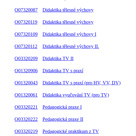
O07320087
Didaktika tělesné výchovy
O07320119
Didaktika tělesné výchovy
O07320109
Didaktika tělesné výchovy I
O07320112
Didaktika tělesné výchovy II.
O03320209
Didaktika TV II
O01320906
Didaktika TV s praxí
O01320043
Didaktika TV s praxí (pro HV, VV, DV)
O01320061
Didaktika vyučování TV (pro TV)
O03320221
Pedagogická praxe I
O03320222
Pedagogická praxe II
O03320219
Pedagogické praktikum z TV