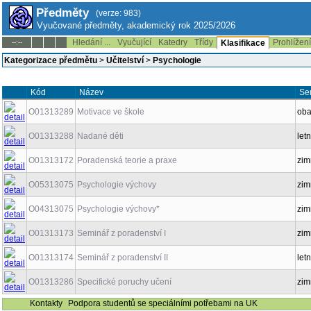
Předměty
(verze: 983)
Vyučované předměty, akademický rok 2025/2026
Hledání ...
Vyučující
Katedry
Třídy
Prohlížen
--:--
Klasifikace
Kategorizace předmětu
>
Učitelství
>
Psychologie
Kód
Název
Se
O01313289
Motivace ve škole
ob
O01313288
Nadané děti
letn
O01313172
Poradenská teorie a praxe
zim
O05313075
Psychologie výchovy
zim
O04313075
Psychologie výchovy*
zim
O01313173
Seminář z poradenství I
zim
O01313174
Seminář z poradenství II
letn
O01313286
Specifické poruchy učení
zim
Kontakty
Podpora studentů se speciálními potřebami na UK