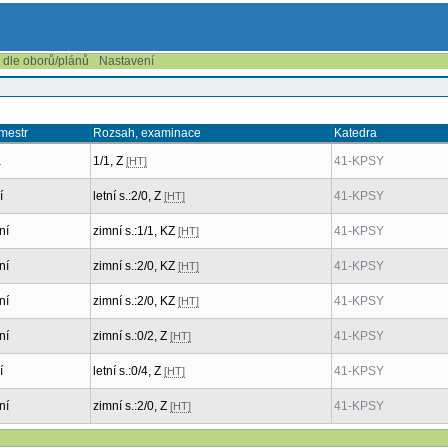
í dle oborů/plánů
Nastavení
mestr
Rozsah, examinace
Katedra
a
1/1, Z
41-KPSY
[HT]
í
letní s.:2/0, Z
41-KPSY
[HT]
ní
zimní s.:1/1, KZ
41-KPSY
[HT]
ní
zimní s.:2/0, KZ
41-KPSY
[HT]
ní
zimní s.:2/0, KZ
41-KPSY
[HT]
ní
zimní s.:0/2, Z
41-KPSY
[HT]
í
letní s.:0/4, Z
41-KPSY
[HT]
ní
zimní s.:2/0, Z
41-KPSY
[HT]