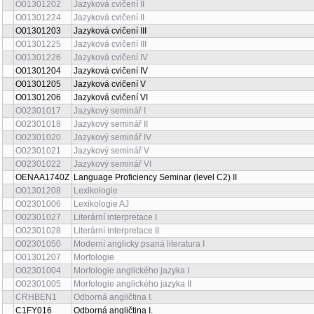
O01301202
Jazyková cvičení II
O01301224
Jazyková cvičení II
O01301203
Jazyková cvičení III
O01301225
Jazyková cvičení III
O01301226
Jazyková cvičení IV
O01301204
Jazyková cvičení IV
O01301205
Jazyková cvičení V
O01301206
Jazyková cvičení VI
O02301017
Jazykový seminář I
O02301018
Jazykový seminář II
O02301020
Jazykový seminář IV
O02301021
Jazykový seminář V
O02301022
Jazykový seminář VI
OENAA1740Z
Language Proficiency Seminar (level C2) II
O01301208
Lexikologie
O02301006
Lexikologie AJ
O02301027
Literární interpretace I
O02301028
Literární interpretace II
O02301050
Moderní anglicky psaná literatura I
O01301207
Morfologie
O02301004
Morfologie anglického jazyka I
O02301005
Morfologie anglického jazyka II
CRHBEN1
Odborná angličtina I.
C1FY016
Odborná angličtina I.