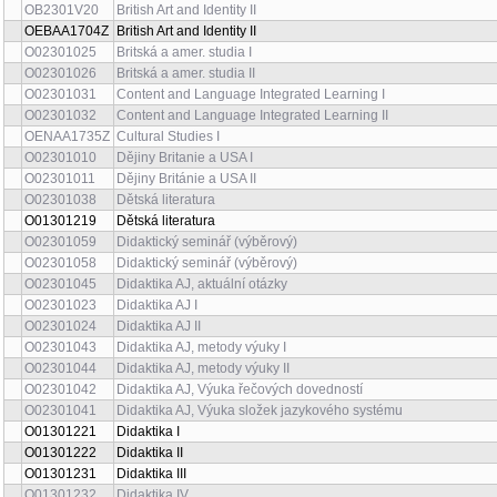
OB2301V20
British Art and Identity II
OEBAA1704Z
British Art and Identity II
O02301025
Britská a amer. studia I
O02301026
Britská a amer. studia II
O02301031
Content and Language Integrated Learning I
O02301032
Content and Language Integrated Learning II
OENAA1735Z
Cultural Studies I
O02301010
Dějiny Britanie a USA I
O02301011
Dějiny Británie a USA II
O02301038
Dětská literatura
O01301219
Dětská literatura
O02301059
Didaktický seminář (výběrový)
O02301058
Didaktický seminář (výběrový)
O02301045
Didaktika AJ, aktuální otázky
O02301023
Didaktika AJ I
O02301024
Didaktika AJ II
O02301043
Didaktika AJ, metody výuky I
O02301044
Didaktika AJ, metody výuky II
O02301042
Didaktika AJ, Výuka řečových dovedností
O02301041
Didaktika AJ, Výuka složek jazykového systému
O01301221
Didaktika I
O01301222
Didaktika II
O01301231
Didaktika III
O01301232
Didaktika IV