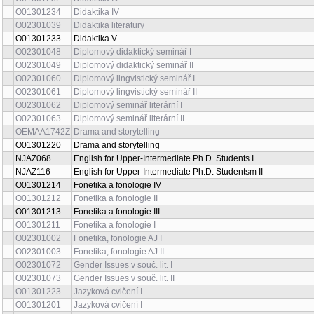
O01301234
Didaktika IV
O02301039
Didaktika literatury
O01301233
Didaktika V
O02301048
Diplomový didaktický seminář I
O02301049
Diplomový didaktický seminář II
O02301060
Diplomový lingvistický seminář I
O02301061
Diplomový lingvistický seminář II
O02301062
Diplomový seminář literární I
O02301063
Diplomový seminář literární II
OEMAA1742Z
Drama and storytelling
O01301220
Drama and storytelling
NJAZ068
English for Upper-Intermediate Ph.D. Students I
NJAZ116
English for Upper-Intermediate Ph.D. Studentsm II
O01301214
Fonetika a fonologie IV
O01301212
Fonetika a fonologie II
O01301213
Fonetika a fonologie III
O01301211
Fonetika a fonologie I
O02301002
Fonetika, fonologie AJ I
O02301003
Fonetika, fonologie AJ II
O02301072
Gender Issues v souč. lit. I
O02301073
Gender Issues v souč. lit. II
O01301223
Jazyková cvičení I
O01301201
Jazyková cvičení I