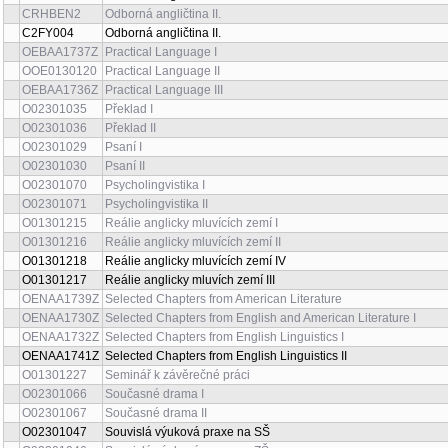
CRHBEN2
Odborná angličtina II.
C2FY004
Odborná angličtina II.
OEBAA1737Z
Practical Language I
OOE0130120
Practical Language II
OEBAA1736Z
Practical Language III
O02301035
Překlad I
O02301036
Překlad II
O02301029
Psaní I
O02301030
Psaní II
O02301070
Psycholingvistika I
O02301071
Psycholingvistika II
O01301215
Reálie anglicky mluvících zemí I
O01301216
Reálie anglicky mluvících zemí II
O01301218
Reálie anglicky mluvících zemí IV
O01301217
Reálie anglicky mluvích zemí III
OENAA1739Z
Selected Chapters from American Literature
OENAA1730Z
Selected Chapters from English and American Literature I
OENAA1732Z
Selected Chapters from English Linguistics I
OENAA1741Z
Selected Chapters from English Linguistics II
O01301227
Seminář k závěrečné práci
O02301066
Současné drama I
O02301067
Současné drama II
O02301047
Souvislá výuková praxe na SŠ