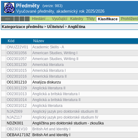
Předměty
(verze: 983)
Vyučované předměty, akademický rok 2025/2026
Hledání ...
Vyučující
Katedry
Třídy
Prohlížen
--:--
Klasifikace
Kategorizace předmětu
>
Učitelství
>
Angličtina
Kód
Název
ONUZ22V01
Academic Skills - A
O02301056
American Studies, Writing I
O02301057
American Studies, Writing II
O01301230
Americká literatura
O02301015
Americká literatura I
O02301016
Americká literatura II
O01301210
Analýza diskurzu
O01301229
Anglická literatura II
O02301013
Anglická a britská literatura I
O02301014
Anglická a britská literatura II
O02301012
Anglická literatura
NJAZ069
Anglický jazyk pro doktorské studium III
NJAZ117
Anglický jazyk pro doktorské studium IV
NDZK001
Angličtina pro doktorské studium - zkouška
OB2301V10
British Art and Identity I
OEBAA1719Z
British Art and Identity I