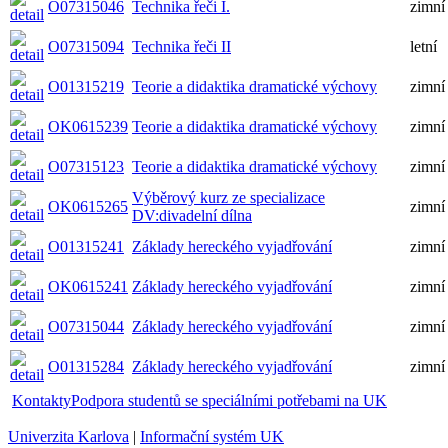
O07315046
Technika řeči I.
zimní
O07315094
Technika řeči II
letní
O01315219
Teorie a didaktika dramatické výchovy
zimní
OK0615239
Teorie a didaktika dramatické výchovy
zimní
O07315123
Teorie a didaktika dramatické výchovy
zimní
Výběrový kurz ze specializace
OK0615265
zimní
DV:divadelní dílna
O01315241
Základy hereckého vyjadřování
zimní
OK0615241
Základy hereckého vyjadřování
zimní
O07315044
Základy hereckého vyjadřování
zimní
O01315284
Základy hereckého vyjadřování
zimní
Kontakty
Podpora studentů se speciálními potřebami na UK
Univerzita Karlova
|
Informační systém UK