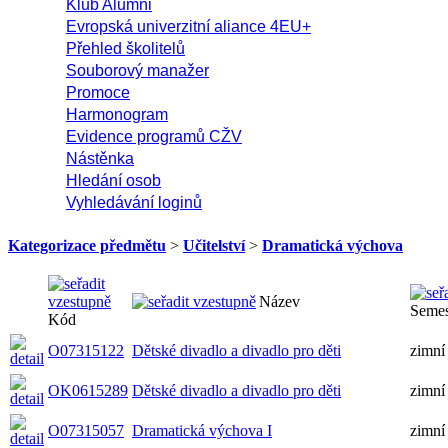
Klub Alumni
Evropská univerzitní aliance 4EU+
Přehled školitelů
Souborový manažer
Promoce
Harmonogram
Evidence programů CŽV
Nástěnka
Hledání osob
Vyhledávání loginů
Kategorizace předmětu
>
Učitelství
>
Dramatická výchova
Název
Semes
Kód
O07315122
Dětské divadlo a divadlo pro děti
zimní
OK0615289
Dětské divadlo a divadlo pro děti
zimní
O07315057
Dramatická výchova I
zimní