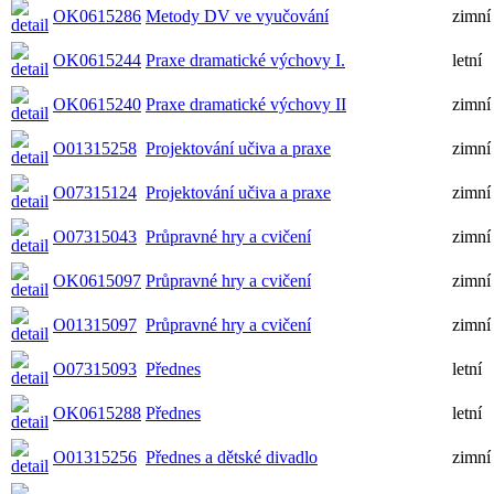
OK0615286
Metody DV ve vyučování
zimní
OK0615244
Praxe dramatické výchovy I.
letní
OK0615240
Praxe dramatické výchovy II
zimní
O01315258
Projektování učiva a praxe
zimní
O07315124
Projektování učiva a praxe
zimní
O07315043
Průpravné hry a cvičení
zimní
OK0615097
Průpravné hry a cvičení
zimní
O01315097
Průpravné hry a cvičení
zimní
O07315093
Přednes
letní
OK0615288
Přednes
letní
O01315256
Přednes a dětské divadlo
zimní