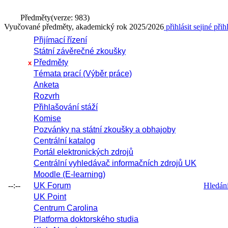
Předměty
(verze: 983)
Vyučované předměty, akademický rok 2025/2026
přihlásit se
jiné přih
Přijímací řízení
Státní závěrečné zkoušky
Předměty
x
Témata prací (Výběr práce)
Anketa
Rozvrh
Přihlašování stáží
Komise
Pozvánky na státní zkoušky a obhajoby
Centrální katalog
Portál elektronických zdrojů
Centrální vyhledávač informačních zdrojů UK
Moodle (E-learning)
--:--
UK Forum
Hledání 
UK Point
Centrum Carolina
Platforma doktorského studia