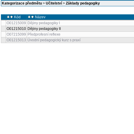
Kategorizace předmětu
>
Učitelství
>
Základy pedagogiky
Kód
Název
O01215009
Dějiny pedagogiky I
O01215010
Dějiny pedagogiky II
O07215099
Předprofesní reflexe
O01215013
Úvodní pedagogický kurz s praxí