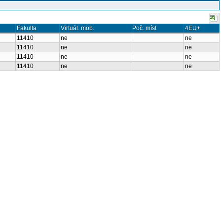
Fakulta
Virtuál. mob.
Poč. míst
4EU+
11410
ne
ne
11410
ne
ne
11410
ne
ne
11410
ne
ne