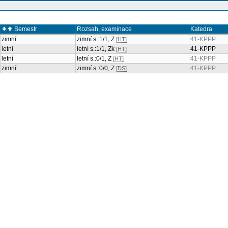
Semestr
Rozsah, examinace
Katedra
zimní
zimní s.:1/1, Z
41-KPPP
[HT]
letní
letní s.:1/1, Zk
41-KPPP
[HT]
letní
letní s.:0/1, Z
41-KPPP
[HT]
zimní
zimní s.:0/0, Z
41-KPPP
[DS]