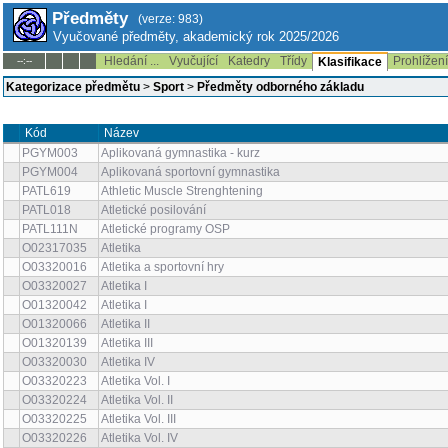
Předměty
(verze: 983)
Vyučované předměty, akademický rok 2025/2026
Hledání ...
Vyučující
Katedry
Třídy
Prohlížen
--:--
Klasifikace
Kategorizace předmětu
>
Sport
>
Předměty odborného základu
Kód
Název
PGYM003
Aplikovaná gymnastika - kurz
PGYM004
Aplikovaná sportovní gymnastika
PATL619
Athletic Muscle Strenghtening
PATL018
Atletické posilování
PATL111N
Atletické programy OSP
O02317035
Atletika
O03320016
Atletika a sportovní hry
O03320027
Atletika I
O01320042
Atletika I
O01320066
Atletika II
O01320139
Atletika III
O03320030
Atletika IV
O03320223
Atletika Vol. I
O03320224
Atletika Vol. II
O03320225
Atletika Vol. III
O03320226
Atletika Vol. IV