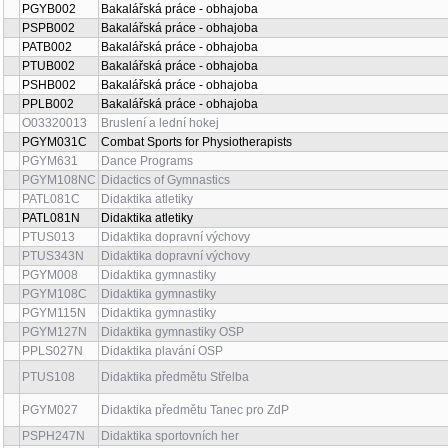
PGYB002
Bakalářská práce - obhajoba
PSPB002
Bakalářská práce - obhajoba
PATB002
Bakalářská práce - obhajoba
PTUB002
Bakalářská práce - obhajoba
PSHB002
Bakalářská práce - obhajoba
PPLB002
Bakalářská práce - obhajoba
O03320013
Bruslení a lední hokej
PGYM031C
Combat Sports for Physiotherapists
PGYM631
Dance Programs
PGYM108NC
Didactics of Gymnastics
PATL081C
Didaktika atletiky
PATL081N
Didaktika atletiky
PTUS013
Didaktika dopravní výchovy
PTUS343N
Didaktika dopravní výchovy
PGYM008
Didaktika gymnastiky
PGYM108C
Didaktika gymnastiky
PGYM115N
Didaktika gymnastiky
PGYM127N
Didaktika gymnastiky OSP
PPLS027N
Didaktika plavání OSP
PTUS108
Didaktika předmětu Střelba
PGYM027
Didaktika předmětu Tanec pro ZdP
PSPH247N
Didaktika sportovních her