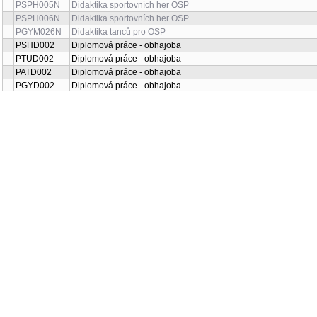
PSPH005N
Didaktika sportovních her OSP
PSPH006N
Didaktika sportovních her OSP
PGYM026N
Didaktika tanců pro OSP
PSHD002
Diplomová práce - obhajoba
PTUD002
Diplomová práce - obhajoba
PATD002
Diplomová práce - obhajoba
PGYD002
Diplomová práce - obhajoba
PPLD002
Diplomová práce - obhajoba
PATD001
Diplomová práce - zadání (ATL)
PGYD001
Diplomová práce - zadání (GYM)
PPLD001
Diplomová práce - zadání (PS)
PSHD001
Diplomová práce - zadání (SH)
PSPD001
Diplomová práce - zadání (SP)
PTUD001
Diplomová práce - zadání (TUS)
PTUS267
Dopravní výchova
PTUS267N
Dopravní výchova
O07320042
Dovednostní minimum I
O07320043
Dovednostní minimum II/*
PSPH020
Fotbal
PSPH021
Fotbal
O02317033
Gymnastika
O01320041
Gymnastika I
O03320022
Gymnastika I