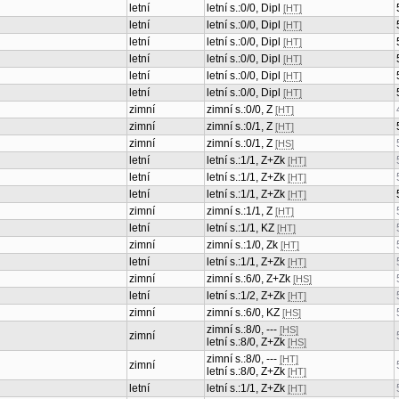
letní
letní s.:0/0, Dipl
[HT]
letní
letní s.:0/0, Dipl
[HT]
letní
letní s.:0/0, Dipl
[HT]
letní
letní s.:0/0, Dipl
[HT]
letní
letní s.:0/0, Dipl
[HT]
letní
letní s.:0/0, Dipl
[HT]
zimní
zimní s.:0/0, Z
[HT]
zimní
zimní s.:0/1, Z
[HT]
zimní
zimní s.:0/1, Z
[HS]
letní
letní s.:1/1, Z+Zk
[HT]
letní
letní s.:1/1, Z+Zk
[HT]
letní
letní s.:1/1, Z+Zk
[HT]
zimní
zimní s.:1/1, Z
[HT]
letní
letní s.:1/1, KZ
[HT]
zimní
zimní s.:1/0, Zk
[HT]
letní
letní s.:1/1, Z+Zk
[HT]
zimní
zimní s.:6/0, Z+Zk
[HS]
letní
letní s.:1/2, Z+Zk
[HT]
zimní
zimní s.:6/0, KZ
[HS]
zimní s.:8/0, ---
[HS]
zimní
letní s.:8/0, Z+Zk
[HS]
zimní s.:8/0, ---
[HT]
zimní
letní s.:8/0, Z+Zk
[HT]
letní
letní s.:1/1, Z+Zk
[HT]