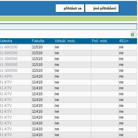
přihlásit se
jiné přihlášení
Katedra
Fakulta
Virtuál. mob.
Poč. míst
4EU+
51-600200
11510
ne
ne
51-600200
11510
ne
ne
51-300500
11510
ne
ne
51-300500
11510
ne
ne
51-300500
11510
ne
ne
41-KPG
11410
ne
ne
41-KTV
11410
ne
ne
41-KTV
11410
ne
ne
41-KTV
11410
ne
ne
41-KTV
11410
ne
ne
41-KTV
11410
ne
ne
41-KTV
11410
ne
ne
41-KTV
11410
ne
ne
41-KTV
11410
ne
ne
41-KTV
11410
ne
ne
41-KTV
11410
ne
ne