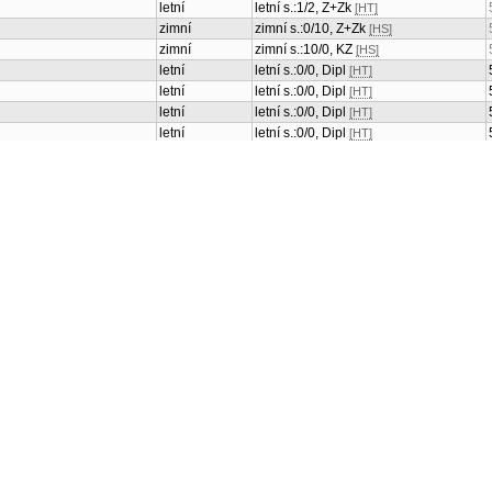
letní
letní s.:1/2, Z+Zk
[HT]
zimní
zimní s.:0/10, Z+Zk
[HS]
zimní
zimní s.:10/0, KZ
[HS]
letní
letní s.:0/0, Dipl
[HT]
letní
letní s.:0/0, Dipl
[HT]
letní
letní s.:0/0, Dipl
[HT]
letní
letní s.:0/0, Dipl
[HT]
letní
letní s.:0/0, Dipl
[HT]
letní
letní s.:0/0, Z
[HT]
letní
letní s.:0/0, Z
[HT]
letní
letní s.:0/0, Z
[HT]
letní
letní s.:0/0, Z
[HT]
letní
letní s.:0/0, Z
[HT]
letní
letní s.:0/0, Z
[HT]
zimní
zimní s.:1/2, Z
[HT]
zimní
zimní s.:1/2, Z
[HT]
letní
letní s.:0/0, KZ
[HT]
letní
letní s.:0/0, KZ
[HT]
zimní
zimní s.:1/1, Z
[HT]
zimní
zimní s.:6/0, Z
[HS]
zimní
zimní s.:0/1, Z
[HT]
letní
letní s.:0/1, Z
[HT]
zimní
zimní s.:0/4, Z
[HT]
zimní s.:0/2, Z
[HS]