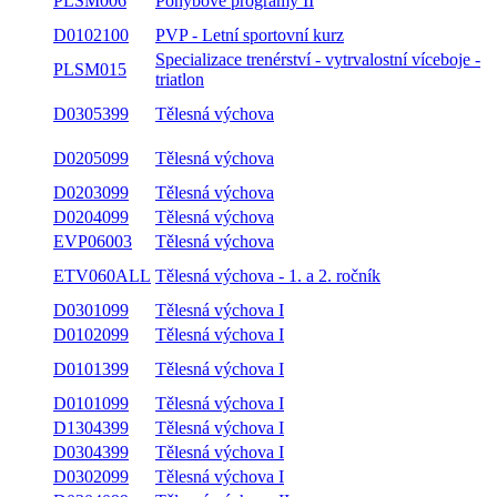
PLSM006
Pohybové programy II
D0102100
PVP - Letní sportovní kurz
Specializace trenérství - vytrvalostní víceboje -
PLSM015
triatlon
D0305399
Tělesná výchova
D0205099
Tělesná výchova
D0203099
Tělesná výchova
D0204099
Tělesná výchova
EVP06003
Tělesná výchova
ETV060ALL
Tělesná výchova - 1. a 2. ročník
D0301099
Tělesná výchova I
D0102099
Tělesná výchova I
D0101399
Tělesná výchova I
D0101099
Tělesná výchova I
D1304399
Tělesná výchova I
D0304399
Tělesná výchova I
D0302099
Tělesná výchova I