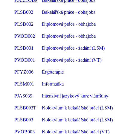
PSZZ1OBP
Bakalářská práce - obhajoba
PLSB002
Bakalářská práce - obhajoba
PLSD002
Diplomová práce - obhajoba
PVOD002
Diplomová práce - obhajoba
PLSD001
Diplomová práce - zadání (LSM)
PVOD001
Diplomová práce - zadání (VT)
PFYZ006
Ergoterapie
PLSM001
Informatika
PJAS039
Intenzivní jazykový kurz vlámštiny
PLSB003T
Kolokvium k bakalářské práci (LSM)
PLSB003
Kolokvium k bakalářské práci (LSM)
PVOB003
Kolokvium k bakalářské práci (VT)