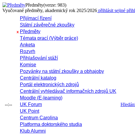
Předměty
(verze: 983)
Vyučované předměty, akademický rok 2025/2026
přihlásit se
jiné přih
Přijímací řízení
Státní závěrečné zkoušky
Předměty
x
Témata prací (Výběr práce)
Anketa
Rozvrh
Přihlašování stáží
Komise
Pozvánky na státní zkoušky a obhajoby
Centrální katalog
Portál elektronických zdrojů
Centrální vyhledávač informačních zdrojů UK
Moodle (E-learning)
--:--
UK Forum
Hledání 
UK Point
Centrum Carolina
Platforma doktorského studia
Klub Alumni