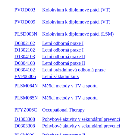
PVOD003
Kolokvium k diplomové práci (VT)
PVOD009
Kolokvium k diplomové práci (VT)
PLSD003N
Kolokvium k diplomové práci (LSM)
D0302102
Letní odborná praxe I
D1302102
Letní odborná praxe I
D1304103
Letní odborná praxe II
D0304103
Letní odborná praxe II
D0304102
Letní prázdninová odborná praxe
EVP06006
Letní základní kurs
PLSM064N
Měřící metody v TV a sportu
PLSM065N
Měřící metody v TV a sportu
PFYZ006C
Occupational Therapy
D1303308
Pohybové aktivity v sekundární prevenci
D0303308
Pohybové aktivity v sekundární prevenci