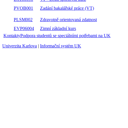
PVOB001
Zadání bakalářské práce (VT)
PLSM002
Zdravotně orientovaná zdatnost
EVP06004
Zimní základní kurs
Kontakty
Podpora studentů se speciálními potřebami na UK
Univerzita Karlova
|
Informační systém UK