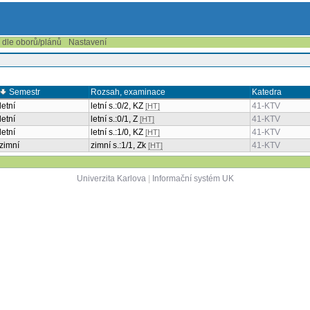
í dle oborů/plánů
Nastavení
Semestr
Rozsah, examinace
Katedra
letní
letní s.:0/2, KZ
41-KTV
[HT]
letní
letní s.:0/1, Z
41-KTV
[HT]
letní
letní s.:1/0, KZ
41-KTV
[HT]
zimní
zimní s.:1/1, Zk
41-KTV
[HT]
Univerzita Karlova
|
Informační systém UK