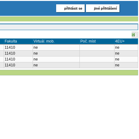
přihlásit se
jiné přihlášení
Fakulta
Virtuál. mob.
Poč. míst
4EU+
11410
ne
ne
11410
ne
ne
11410
ne
ne
11410
ne
ne