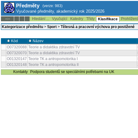
Předměty
(verze: 983)
Vyučované předměty, akademický rok 2025/2026
Hledání ...
Vyučující
Katedry
Třídy
Prohlížen
--:--
Klasifikace
Kategorizace předmětu
>
Sport
>
Tělesná a pracovní výchova pro postižené
Kód
Název
O07320088
Teorie a didaktika zdravotní TV
O07320070
Teorie a didaktika zdravotní TV
O01320147
Teorie TK a antropomotorika I
O01320148
Teorie TK a antropomotorika II
Kontakty
Podpora studentů se speciálními potřebami na UK