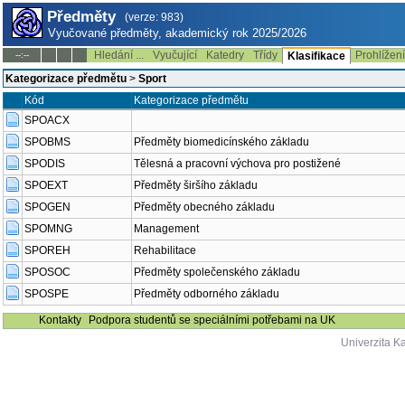
Předměty
(verze: 983)
Vyučované předměty, akademický rok 2025/2026
Hledání ...
Vyučující
Katedry
Třídy
Prohlížen
--:--
Klasifikace
Kategorizace předmětu
>
Sport
Kód
Kategorizace předmětu
SPOACX
SPOBMS
Předměty biomedicínského základu
SPODIS
Tělesná a pracovní výchova pro postižené
SPOEXT
Předměty širšího základu
SPOGEN
Předměty obecného základu
SPOMNG
Management
SPOREH
Rehabilitace
SPOSOC
Předměty společenského základu
SPOSPE
Předměty odborného základu
Kontakty
Podpora studentů se speciálními potřebami na UK
Univerzita K