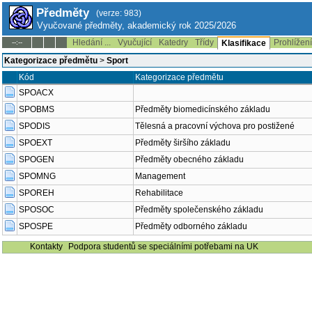
Předměty
(verze: 983)
Vyučované předměty, akademický rok 2025/2026
Hledání ...
Vyučující
Katedry
Třídy
Prohlížen
--:--
Klasifikace
Kategorizace předmětu
>
Sport
Kód
Kategorizace předmětu
SPOACX
SPOBMS
Předměty biomedicínského základu
SPODIS
Tělesná a pracovní výchova pro postižené
SPOEXT
Předměty širšího základu
SPOGEN
Předměty obecného základu
SPOMNG
Management
SPOREH
Rehabilitace
SPOSOC
Předměty společenského základu
SPOSPE
Předměty odborného základu
Kontakty
Podpora studentů se speciálními potřebami na UK