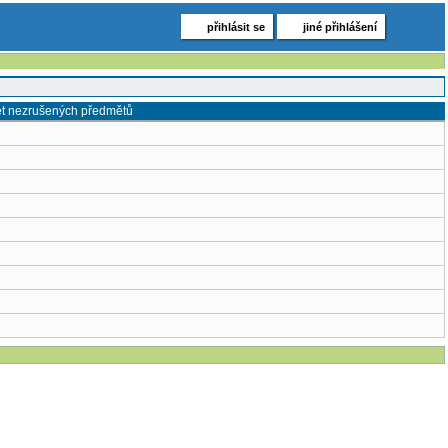
přihlásit se
jiné přihlášení
t nezrušených předmětů