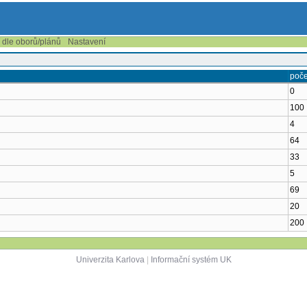
í dle oborů/plánů
Nastavení
poče
0
100
4
64
33
5
69
20
200
Univerzita Karlova
|
Informační systém UK