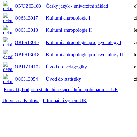
ONUZ03103
Český jazyk - univerzitní základ
o
O06313017
Kulturní antropologie I
z
O06313018
Kulturní antropologie II
l
OBPS13017
Kulturní antropologie pro psychology I
z
OBPS13018
Kulturní antropologie pro psychology II
l
OBUZ14102
Úvod do pedagogiky
o
O06313054
Úvod do statistiky
z
Kontakty
Podpora studentů se speciálními potřebami na UK
Univerzita Karlova
|
Informační systém UK