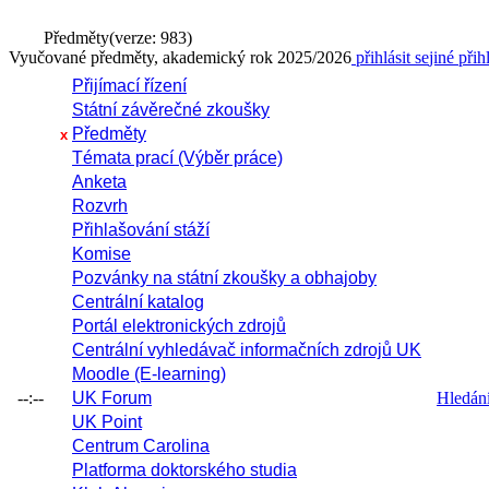
Předměty
(verze: 983)
Vyučované předměty, akademický rok 2025/2026
přihlásit se
jiné přih
Přijímací řízení
Státní závěrečné zkoušky
Předměty
x
Témata prací (Výběr práce)
Anketa
Rozvrh
Přihlašování stáží
Komise
Pozvánky na státní zkoušky a obhajoby
Centrální katalog
Portál elektronických zdrojů
Centrální vyhledávač informačních zdrojů UK
Moodle (E-learning)
--:--
UK Forum
Hledání 
UK Point
Centrum Carolina
Platforma doktorského studia