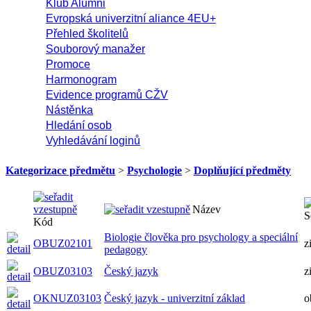
Klub Alumni
Evropská univerzitní aliance 4EU+
Přehled školitelů
Souborový manažer
Promoce
Harmonogram
Evidence programů CŽV
Nástěnka
Hledání osob
Vyhledávání loginů
Kategorizace předmětu
>
Psychologie
>
Doplňující předměty
Název
S
Kód
Biologie člověka pro psychology a speciální
OBUZ02101
z
pedagogy
OBUZ03103
Český jazyk
z
OKNUZ03103
Český jazyk - univerzitní základ
o