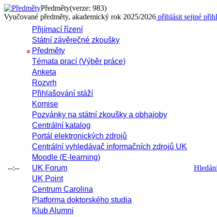
Předměty
(verze: 983)
Vyučované předměty, akademický rok 2025/2026
přihlásit se
jiné přih
Přijímací řízení
Státní závěrečné zkoušky
Předměty
x
Témata prací (Výběr práce)
Anketa
Rozvrh
Přihlašování stáží
Komise
Pozvánky na státní zkoušky a obhajoby
Centrální katalog
Portál elektronických zdrojů
Centrální vyhledávač informačních zdrojů UK
Moodle (E-learning)
--:--
UK Forum
Hledání 
UK Point
Centrum Carolina
Platforma doktorského studia
Klub Alumni