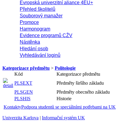
Evropská univerzitní aliance 4EU+
Přehled školitelů
Souborový manažer
Promoce
Harmonogram
Evidence programů CŽV
Nástěnka
Hledání osob
Vyhledávání loginů
Kategorizace předmětu
>
Politologie
Kód
Kategorizace předmětu
PLSEXT
Předměty širšího základu
PLSGEN
Předměty obecného základu
PLSHIS
Historie
Kontakty
Podpora studentů se speciálními potřebami na UK
Univerzita Karlova
|
Informační systém UK