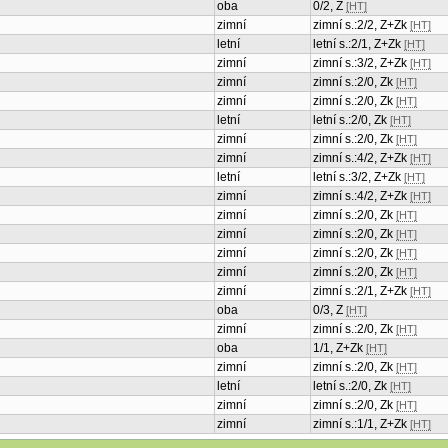
oba
0/2, Z
[HT]
zimní
zimní s.:2/2, Z+Zk
[HT]
letní
letní s.:2/1, Z+Zk
[HT]
zimní
zimní s.:3/2, Z+Zk
[HT]
zimní
zimní s.:2/0, Zk
[HT]
zimní
zimní s.:2/0, Zk
[HT]
letní
letní s.:2/0, Zk
[HT]
zimní
zimní s.:2/0, Zk
[HT]
zimní
zimní s.:4/2, Z+Zk
[HT]
letní
letní s.:3/2, Z+Zk
[HT]
zimní
zimní s.:4/2, Z+Zk
[HT]
zimní
zimní s.:2/0, Zk
[HT]
zimní
zimní s.:2/0, Zk
[HT]
zimní
zimní s.:2/0, Zk
[HT]
zimní
zimní s.:2/0, Zk
[HT]
zimní
zimní s.:2/1, Z+Zk
[HT]
oba
0/3, Z
[HT]
zimní
zimní s.:2/0, Zk
[HT]
oba
1/1, Z+Zk
[HT]
zimní
zimní s.:2/0, Zk
[HT]
letní
letní s.:2/0, Zk
[HT]
zimní
zimní s.:2/0, Zk
[HT]
zimní
zimní s.:1/1, Z+Zk
[HT]