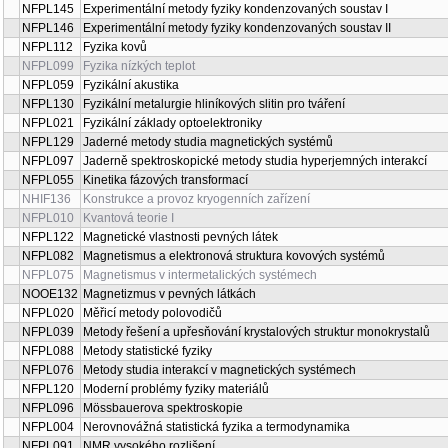
NFPL145
Experimentální metody fyziky kondenzovaných soustav I
NFPL146
Experimentální metody fyziky kondenzovaných soustav II
NFPL112
Fyzika kovů
NFPL099
Fyzika nízkých teplot
NFPL059
Fyzikální akustika
NFPL130
Fyzikální metalurgie hliníkových slitin pro tváření
NFPL021
Fyzikální základy optoelektroniky
NFPL129
Jaderné metody studia magnetických systémů
NFPL097
Jaderně spektroskopické metody studia hyperjemných interakcí
NFPL055
Kinetika fázových transformací
NHIF136
Konstrukce a provoz kryogenních zařízení
NFPL010
Kvantová teorie I
NFPL122
Magnetické vlastnosti pevných látek
NFPL082
Magnetismus a elektronová struktura kovových systémů
NFPL075
Magnetismus v intermetalických systémech
NOOE132
Magnetizmus v pevných látkách
NFPL020
Měřicí metody polovodičů
NFPL039
Metody řešení a upřesňování krystalových struktur monokrystalů
NFPL088
Metody statistické fyziky
NFPL076
Metody studia interakcí v magnetických systémech
NFPL120
Moderní problémy fyziky materiálů
NFPL096
Mössbauerova spektroskopie
NFPL004
Nerovnovážná statistická fyzika a termodynamika
NFPL091
NMR vysokého rozlišení