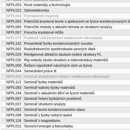
NFPL053
Nové materiály a technologie
NFPL022
Optoelektronika
NFPL068
Permanentní magnety
NFPL063
Pokročilá kvantová teorie s aplikacemi ve fyzice kondenzovaných l
NFPL066
Pokročilé metody a aktuální témata ze strukturní analýzy
NFPL067
Poruchy krystalové mříže
NFPL074
Praktické užití transmisní elektronové mikroskopie
NFPL192
Proseminář fyziky kondenzovaných soustav
NFPL092
Radiofrekvenční spektroskopie pevných látek
NFPL029
Rentgenové difrakční studium reálné struktury PL
NFPL030
Rtg metody studia struktury a mikrostruktury materiálů
NFPL006
Řešení výpočetně náročných úloh ve fyzice
NFPL044
Semestrální práce III
NFPL054
Seminář analytických metod v elektronové mikroskopii
NFPL113
Seminář fyziky materiálů
NFPL083
Seminář katedry fyziky materiálů
NFPL194
Seminář o aktuálním dění ve fyzice materiálů
NFPL087
Seminář řešení fyzikálních problémů
NFPL037
Seminář strukturní analýzy
NFPL062
Seminář teorie kondenzovaného stavu
NFPL098
Seminář z fyziky nízkých teplot
NFPL118
Seminář z magnetismu
NFPL031
Sluneční energie a fotovoltaika