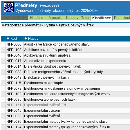
Předměty
(verze: 983)
Vyučované předměty, akademický rok 2025/2026
Hledání ...
Vyučující
Katedry
Třídy
Prohlížen
--:--
Klasifikace
Kategorizace předmětu
>
Fyzika
>
Fyzika pevných látek
Kód
Název
NFPL080
Akustika ve fyzice kondenzovaného stavu
NFPL103
Anihilace pozitronů v pevných látkách
NFPL040
Aplikovaná strukturní analýza
NFPL017
Automatizace experimentu
NFPL014
Dielektrické vlastnosti pevných látek
NFPL038
Difrakce rentgenového záření dokonalými krystaly
NFPL049
Dislokace v pevných látkách
NFPL115
Elektronová mikroskopie
NFPL079
Elektronová mikroskopie s atomovým rozlišením
NFPL102
Elektronová struktura ultratenkých magnetických vrstev
NFPL085
Elektronová teorie pevných látek
NFPL151
Experimentální cvičení FPL
NFPL045
Experimentální cvičení II
NFPL023
Experimentální cvičení III
NFPL086
Experimentální metody fyziky kondenzovaného stavu
NFPL124
Experimentální metody fyziky kondenzovaných látek III