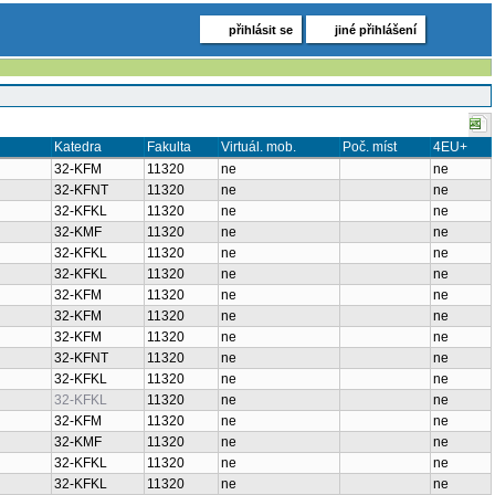
přihlásit se
jiné přihlášení
Katedra
Fakulta
Virtuál. mob.
Poč. míst
4EU+
32-KFM
11320
ne
ne
32-KFNT
11320
ne
ne
32-KFKL
11320
ne
ne
32-KMF
11320
ne
ne
32-KFKL
11320
ne
ne
32-KFKL
11320
ne
ne
32-KFM
11320
ne
ne
32-KFM
11320
ne
ne
32-KFM
11320
ne
ne
32-KFNT
11320
ne
ne
32-KFKL
11320
ne
ne
32-KFKL
11320
ne
ne
32-KFM
11320
ne
ne
32-KMF
11320
ne
ne
32-KFKL
11320
ne
ne
32-KFKL
11320
ne
ne