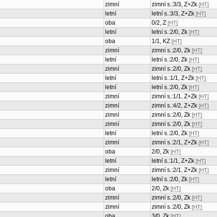
zimní
zimní s.:3/3, Z+Zk
[HT]
letní
letní s.:3/3, Z+Zk
[HT]
oba
0/2, Z
[HT]
letní
letní s.:2/0, Zk
[HT]
oba
1/1, KZ
[HT]
zimní
zimní s.:2/0, Zk
[HT]
letní
letní s.:2/0, Zk
[HT]
zimní
zimní s.:2/0, Zk
[HT]
letní
letní s.:1/1, Z+Zk
[HT]
letní
letní s.:2/0, Zk
[HT]
zimní
zimní s.:1/1, Z+Zk
[HT]
zimní
zimní s.:4/2, Z+Zk
[HT]
zimní
zimní s.:2/0, Zk
[HT]
zimní
zimní s.:2/0, Zk
[HT]
letní
letní s.:2/0, Zk
[HT]
zimní
zimní s.:2/1, Z+Zk
[HT]
oba
2/0, Zk
[HT]
letní
letní s.:1/1, Z+Zk
[HT]
zimní
zimní s.:2/1, Z+Zk
[HT]
letní
letní s.:2/0, Zk
[HT]
oba
2/0, Zk
[HT]
zimní
zimní s.:2/0, Zk
[HT]
zimní
zimní s.:2/0, Zk
[HT]
oba
3/0, Zk
[HT]