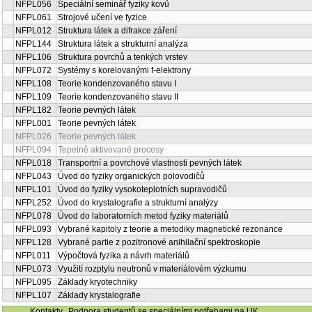
NFPL056
Speciální seminář fyziky kovů
NFPL061
Strojové učení ve fyzice
NFPL012
Struktura látek a difrakce záření
NFPL144
Struktura látek a strukturní analýza
NFPL106
Struktura povrchů a tenkých vrstev
NFPL072
Systémy s korelovanými f-elektrony
NFPL108
Teorie kondenzovaného stavu I
NFPL109
Teorie kondenzovaného stavu II
NFPL182
Teorie pevných látek
NFPL001
Teorie pevných látek
NFPL026
Teorie pevných látek
NFPL094
Tepelně aktivované procesy
NFPL018
Transportní a povrchové vlastnosti pevných látek
NFPL043
Úvod do fyziky organických polovodičů
NFPL101
Úvod do fyziky vysokoteplotních supravodičů
NFPL252
Úvod do krystalografie a strukturní analýzy
NFPL078
Úvod do laboratorních metod fyziky materiálů
NFPL093
Vybrané kapitoly z teorie a metodiky magnetické rezonance
NFPL128
Vybrané partie z pozitronové anihilační spektroskopie
NFPL011
Výpočtová fyzika a návrh materiálů
NFPL073
Využití rozptylu neutronů v materiálovém výzkumu
NFPL095
Základy kryotechniky
NFPL107
Základy krystalografie
Kontakty
Podpora studentů se speciálními potřebami na UK