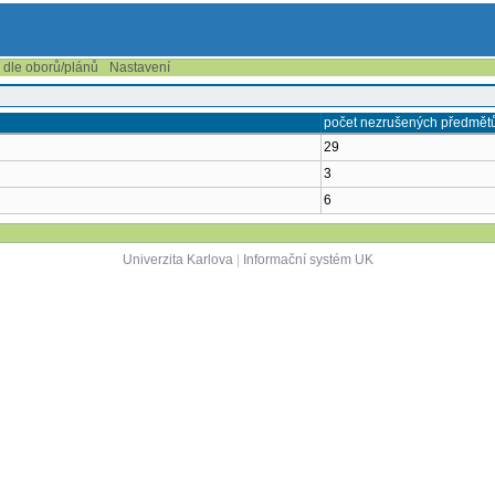
í dle oborů/plánů
Nastavení
počet nezrušených předmět
29
3
6
Univerzita Karlova
|
Informační systém UK