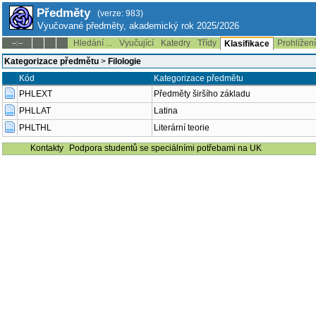
Předměty
(verze: 983)
Vyučované předměty, akademický rok 2025/2026
Hledání ...
Vyučující
Katedry
Třídy
Prohlížen
--:--
Klasifikace
Kategorizace předmětu
>
Filologie
Kód
Kategorizace předmětu
PHLEXT
Předměty širšího základu
PHLLAT
Latina
PHLTHL
Literární teorie
Kontakty
Podpora studentů se speciálními potřebami na UK