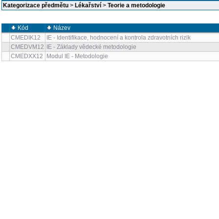
Kategorizace předmětu
>
Lékařství
>
Teorie a metodologie
Kód
Název
CMEDIK12
IE - Identifikace, hodnocení a kontrola zdravotních rizik
CMEDVM12
IE - Základy vědecké metodologie
CMEDXX12
Modul IE - Metodologie