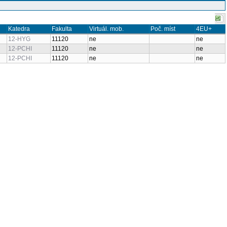
Katedra
Fakulta
Virtuál. mob.
Poč. míst
4EU+
12-HYG
11120
ne
ne
12-PCHI
11120
ne
ne
12-PCHI
11120
ne
ne