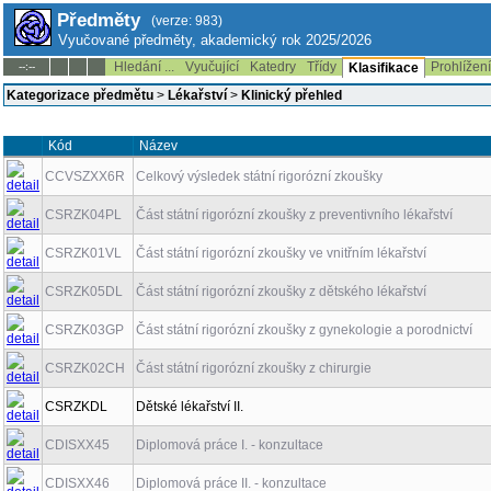
Předměty
(verze: 983)
Vyučované předměty, akademický rok 2025/2026
Hledání ...
Vyučující
Katedry
Třídy
Prohlížen
--:--
Klasifikace
Kategorizace předmětu
>
Lékařství
>
Klinický přehled
Kód
Název
CCVSZXX6R
Celkový výsledek státní rigorózní zkoušky
CSRZK04PL
Část státní rigorózní zkoušky z preventivního lékařství
CSRZK01VL
Část státní rigorózní zkoušky ve vnitřním lékařství
CSRZK05DL
Část státní rigorózní zkoušky z dětského lékařství
CSRZK03GP
Část státní rigorózní zkoušky z gynekologie a porodnictví
CSRZK02CH
Část státní rigorózní zkoušky z chirurgie
CSRZKDL
Dětské lékařství II.
CDISXX45
Diplomová práce I. - konzultace
CDISXX46
Diplomová práce II. - konzultace