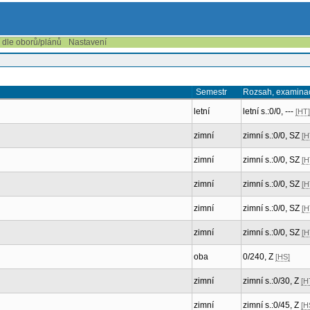
í dle oborů/plánů
Nastavení
Semestr
Rozsah, examina
letní
letní s.:0/0, ---
[HT]
zimní
zimní s.:0/0, SZ
[H
zimní
zimní s.:0/0, SZ
[H
zimní
zimní s.:0/0, SZ
[H
zimní
zimní s.:0/0, SZ
[H
zimní
zimní s.:0/0, SZ
[H
oba
0/240, Z
[HS]
zimní
zimní s.:0/30, Z
[H
zimní
zimní s.:0/45, Z
[H