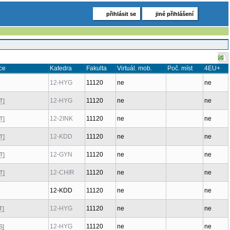
přihlásit se
jiné přihlášení
ce
Katedra
Fakulta
Virtuál. mob.
Poč. míst
4EU+
12-HYG
11120
ne
ne
12-HYG
11120
ne
ne
T]
12-2INK
11120
ne
ne
T]
12-KDD
11120
ne
ne
T]
12-GYN
11120
ne
ne
T]
12-CHIR
11120
ne
ne
T]
12-KDD
11120
ne
ne
12-HYG
11120
ne
ne
T]
12-HYG
11120
ne
ne
S]