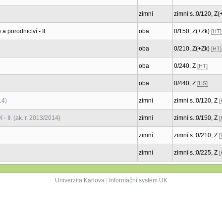
zimní
zimní s.:0/120, Z
porodnictví - II.
oba
0/150, Z(+Zk)
[HT]
oba
0/210, Z(+Zk)
[HT]
oba
0/240, Z
[HT]
oba
0/440, Z
[HS]
14)
zimní
zimní s.:0/120, Z
[
 II. (ak. r. 2013/2014)
zimní
zimní s.:0/150, Z
[
zimní
zimní s.:0/210, Z
[
zimní
zimní s.:0/225, Z
[
Univerzita Karlova
|
Informační systém UK