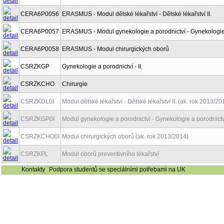
CERA6P0056
ERASMUS - Modul dětské lékařství - Dětské lékařství II.
CERA6P0057
ERASMUS - Modul gynekologie a porodnictví - Gynekologie a 
CERA6P0058
ERASMUS - Modul chirurgických oborů
CSRZKGP
Gynekologie a porodnictví - II.
CSRZKCHO
Chirurgie
CSRZKDL0I
Modul dětské lékařství - Dětské lékařství II. (ak. rok 2013/20
CSRZKGP0I
Modul gynekologie a porodnictví - Gynekologie a porodnictví -
CSRZKCHO0I
Modul chirurgických oborů (ak. rok 2013/2014)
CSRZKPL
Modul oborů preventivního lékařství
Kontakty
Podpora studentů se speciálními potřebami na UK