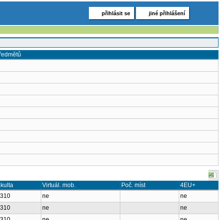
přihlásit se
jiné přihlášení
předmětů
kulta
Virtuál. mob.
Poč. míst
4EU+
1310
ne
ne
1310
ne
ne
1310
ne
ne