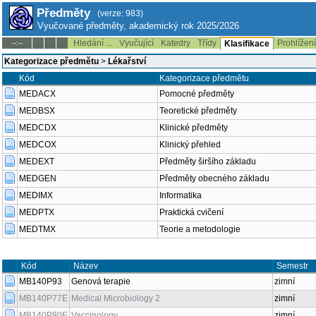
Předměty
(verze: 983)
Vyučované předměty, akademický rok 2025/2026
Hledání ...
Vyučující
Katedry
Třídy
Prohlížen
--:--
Klasifikace
Kategorizace předmětu
>
Lékařství
Kód
Kategorizace předmětu
MEDACX
Pomocné předměty
MEDBSX
Teoretické předměty
MEDCDX
Klinické předměty
MEDCOX
Klinický přehled
MEDEXT
Předměty širšího základu
MEDGEN
Předměty obecného základu
MEDIMX
Informatika
MEDPTX
Praktická cvičení
MEDTMX
Teorie a metodologie
Kód
Název
Semestr
MB140P93
Genová terapie
zimní
MB140P77E
Medical Microbiology 2
zimní
MB140P80E
Vaccinology
zimní