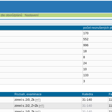
í dle oborů/plánů
Nastavení
počet nezrušených 
170
552
996
18
8
24
10
133
3
Rozsah, examinace
Katedra
Fa
zimní s.:2/0, Zk
31-140
1
[HT]
zimní s.:2/2, Z+Zk
31-140
1
[HT]
zimní s.:1/0, Zk
31-140
1
[HT]