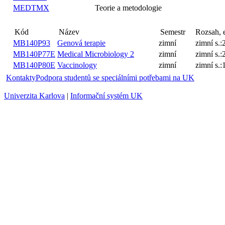
MEDTMX
Teorie a metodologie
Název
Kód
MB140P93
Genová terapie
zimní
MB140P77E
Medical Microbiology 2
zimní
MB140P80E
Vaccinology
zimní
Kontakty
Podpora studentů se speciálními potřebami na UK
Univerzita Karlova
|
Informační systém UK