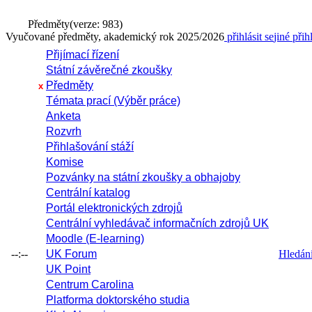
Předměty
(verze: 983)
Vyučované předměty, akademický rok 2025/2026
přihlásit se
jiné přih
Přijímací řízení
Státní závěrečné zkoušky
Předměty
x
Témata prací (Výběr práce)
Anketa
Rozvrh
Přihlašování stáží
Komise
Pozvánky na státní zkoušky a obhajoby
Centrální katalog
Portál elektronických zdrojů
Centrální vyhledávač informačních zdrojů UK
Moodle (E-learning)
--:--
UK Forum
Hledání 
UK Point
Centrum Carolina
Platforma doktorského studia