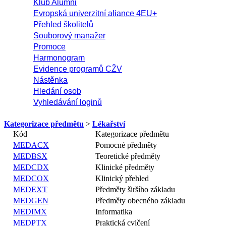
Klub Alumni
Evropská univerzitní aliance 4EU+
Přehled školitelů
Souborový manažer
Promoce
Harmonogram
Evidence programů CŽV
Nástěnka
Hledání osob
Vyhledávání loginů
Kategorizace předmětu
>
Lékařství
Kód
Kategorizace předmětu
MEDACX
Pomocné předměty
MEDBSX
Teoretické předměty
MEDCDX
Klinické předměty
MEDCOX
Klinický přehled
MEDEXT
Předměty širšího základu
MEDGEN
Předměty obecného základu
MEDIMX
Informatika
MEDPTX
Praktická cvičení