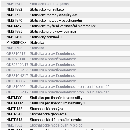
NMST541
Statistická kontrola jakosti
NMST552
Statistické konzultace
NMST711
Statistické metody analýzy dat
NMST570
Statistické metody v psychometrii
NMFM261
Statistické myšlení ve finanční matematice
NMST551
Statistický projektový seminář
NMST450
Statistický seminář 1
MD360P03Z
Statistika
NMST703
Statistika
OB2310217
Statistika a pravděpodobnost
ORMA10301
Statistika a pravděpodobnost
OKB2310N17
Statistika a pravděpodobnost
OKB2310217
Statistika a pravděpodobnost
OB2310N217
Statistika a pravděpodobnost
OB2310007
Statistika a pravděpodobnost
OB1310205
Statistika a pravděpodobnost prohlubující seminář
OKB1310205
Statistika a pravděpodobnost prohlubující seminář
NMFM301
Statistika pro finanční matematiky
NMFM332
Statistika pro finanční matematiky 2
NMTP432
Stochastická analýza
NMTP541
Stochastická geometrie
NMTP543
Stochastické diferenciální rovnice
NMST562
Stochastické modelování v biologii