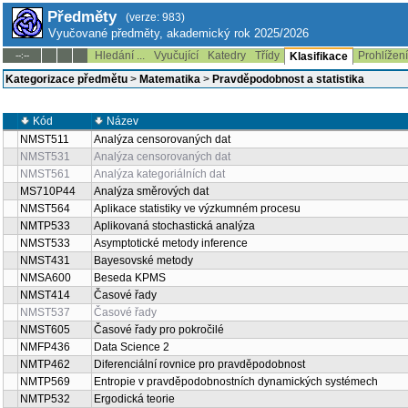
Předměty
(verze: 983)
Vyučované předměty, akademický rok 2025/2026
Hledání ...
Vyučující
Katedry
Třídy
Prohlížen
--:--
Klasifikace
Kategorizace předmětu
>
Matematika
>
Pravděpodobnost a statistika
Kód
Název
NMST511
Analýza censorovaných dat
NMST531
Analýza censorovaných dat
NMST561
Analýza kategoriálních dat
MS710P44
Analýza směrových dat
NMST564
Aplikace statistiky ve výzkumném procesu
NMTP533
Aplikovaná stochastická analýza
NMST533
Asymptotické metody inference
NMST431
Bayesovské metody
NMSA600
Beseda KPMS
NMST414
Časové řady
NMST537
Časové řady
NMST605
Časové řady pro pokročilé
NMFP436
Data Science 2
NMTP462
Diferenciální rovnice pro pravděpodobnost
NMTP569
Entropie v pravděpodobnostních dynamických systémech
NMTP532
Ergodická teorie