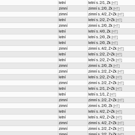
letní
letní s.:2/1, Zk
[HT]
zimní
zimní s.:2/0, Zk
[HT]
zimní
zimní s.:4/2, Z+Zk
[HT]
letní
letní s.:2/2, Z+Zk
[HT]
zimní
zimní s.:2/0, Zk
[HT]
letní
letní s.:4/0, Zk
[HT]
letní
letní s.:2/0, Zk
[HT]
letní
letní s.:2/0, Zk
[HT]
zimní
zimní s.:4/2, Z+Zk
[HT]
letní
letní s.:2/2, Z+Zk
[HT]
letní
letní s.:2/2, Z+Zk
[HT]
zimní
zimní s.:2/0, Zk
[HT]
zimní
zimní s.:2/2, Z+Zk
[HT]
letní
letní s.:2/2, Z+Zk
[HT]
zimní
zimní s.:2/2, Z+Zk
[HT]
letní
letní s.:2/1, Z+Zk
[HT]
letní
letní s.:1/1, Z
[HT]
zimní
zimní s.:2/2, Z+Zk
[HT]
zimní
zimní s.:2/0, Zk
[HT]
letní
letní s.:4/2, Z+Zk
[HT]
letní
letní s.:4/2, Z+Zk
[HT]
zimní
zimní s.:4/2, Z+Zk
[HT]
zimní
zimní s.:2/2, Z+Zk
[HT]
zimní
zimní s.:2/2, Z+Zk
[HT]