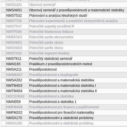
NMSA401
Oborový seminář
NMSA601
Oborový seminář z pravděpodobnosti a matematické statistiky
NMST532
Plánování a analýza lékařských studií
NMST705
Plánování experimentů a predikční vícerozměrná analýza
NMST547
Pokročilé aspekty prostředí R
NMTP566
Pokročilé Markovovy řetězce
NMEK563
Pokročilé partie ekonometrie
NMSA602
Pokročilé partie oboru
NMSA603
Pokročilé partie oboru
NMST432
Pokročilé regresní modely
NMST611
Pokročilý statistický seminář
NMAI165
Praktikum z pravděpodobnostních metod
NMSA211
Pravděpodobnost
NMMB407
Pravděpodobnost a kryptografie
NMSA202
Pravděpodobnost a matematická statistika
NMTM403
Pravděpodobnost a matematická statistika I
NMTM404
Pravděpodobnost a matematická statistika II
O02310042
Pravděpodobnost a statistika
NMAI059
Pravděpodobnost a statistika 1
NMFM408
Pravděpodobnost pro finance a pojišťovnictví
NMFM202
Pravděpodobnost pro finanční matematiky
NMSA170
Pravděpodobnostní a statistické problémy
NMSA160
Pravděpodobnostní a statistické problémy