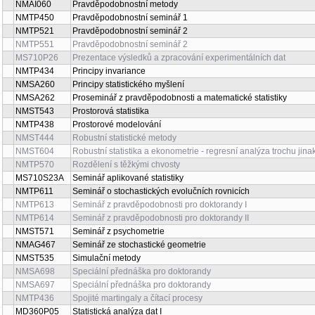
NMAI060
Pravděpodobnostní metody
NMTP450
Pravděpodobnostní seminář 1
NMTP521
Pravděpodobnostní seminář 2
NMTP551
Pravděpodobnostní seminář 2
MS710P26
Prezentace výsledků a zpracování experimentálních dat
NMTP434
Principy invariance
NMSA260
Principy statistického myšlení
NMSA262
Proseminář z pravděpodobnosti a matematické statistiky
NMST543
Prostorová statistika
NMTP438
Prostorové modelování
NMST444
Robustní statistické metody
NMST604
Robustní statistika a ekonometrie - regresní analýza trochu jina
NMTP570
Rozdělení s těžkými chvosty
MS710S23A
Seminář aplikované statistiky
NMTP611
Seminář o stochastických evolučních rovnicích
NMTP613
Seminář z pravděpodobnosti pro doktorandy I
NMTP614
Seminář z pravděpodobnosti pro doktorandy II
NMST571
Seminář z psychometrie
NMAG467
Seminář ze stochastické geometrie
NMST535
Simulační metody
NMSA698
Speciální přednáška pro doktorandy
NMSA697
Speciální přednáška pro doktorandy
NMTP436
Spojité martingaly a čítací procesy
MD360P05
Statistická analýza dat I