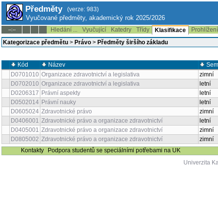
Předměty
(verze: 983)
Vyučované předměty, akademický rok 2025/2026
Hledání ...
Vyučující
Katedry
Třídy
Prohlížen
--:--
Klasifikace
Kategorizace předmětu
>
Právo
>
Předměty širšího základu
Kód
Název
Sem
D0701010
Organizace zdravotnictví a legislativa
zimní
D0702010
Organizace zdravotnictví a legislativa
letní
D0206317
Právní aspekty
letní
D0502014
Právní nauky
letní
D0605024
Zdravotnické právo
zimní
D0406001
Zdravotnické právo a organizace zdravotnictví
letní
D0405001
Zdravotnické právo a organizace zdravotnictví
zimní
D0805002
Zdravotnické právo a organizace zdravotnictví
zimní
Kontakty
Podpora studentů se speciálními potřebami na UK
Univerzita K