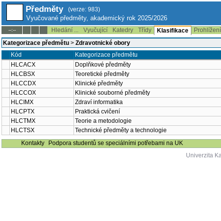
Předměty
(verze: 983)
Vyučované předměty, akademický rok 2025/2026
Hledání ...
Vyučující
Katedry
Třídy
Prohlížen
--:--
Klasifikace
Kategorizace předmětu
>
Zdravotnické obory
Kód
Kategorizace předmětu
HLCACX
Doplňkové předměty
HLCBSX
Teoretické předměty
HLCCDX
Klinické předměty
HLCCOX
Klinické souborné předměty
HLCIMX
Zdraví informatika
HLCPTX
Praktická cvičení
HLCTMX
Teorie a metodologie
HLCTSX
Technické předměty a technologie
Kontakty
Podpora studentů se speciálními potřebami na UK
Univerzita K