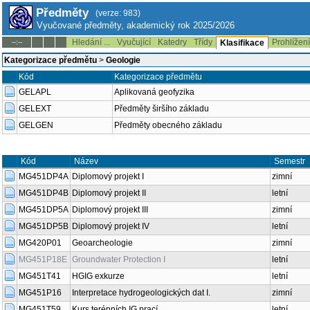
Předměty
(verze: 983)
Vyučované předměty, akademický rok 2025/2026
Hledání ...
Vyučující
Katedry
Třídy
Prohlížen
--:--
Klasifikace
Kategorizace předmětu
>
Geologie
Kód
Kategorizace předmětu
GELAPL
Aplikovaná geofyzika
GELEXT
Předměty širšího základu
GELGEN
Předměty obecného základu
Kód
Název
Semestr
MG451DP4A
Diplomový projekt I
zimní
MG451DP4B
Diplomový projekt II
letní
MG451DP5A
Diplomový projekt III
zimní
MG451DP5B
Diplomový projekt IV
letní
MG420P01
Geoarcheologie
zimní
MG451P18E
Groundwater Protection I
letní
MG451T41
HGIG exkurze
letní
MG451P16
Interpretace hydrogeologických dat I.
zimní
MG451T59
Kurs terénních IG prací
letní