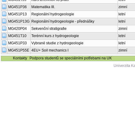
MG451P36
Matematika III.
zimní
MG451P13
Regionální hydrogeologie
letní
MG451P13G
Regionální hydrogeologie - přednášky
letní
MG420P04
Sekvenční stratigrafie
zimní
MG451T10
Terénní kurs z hydrogeologie
letní
MG451P33
Vybrané studie z hydrogeologie
letní
MG451P55E
4EU+ Soil mechanics I
zimní
Kontakty
Podpora studentů se speciálními potřebami na UK
Univerzita K