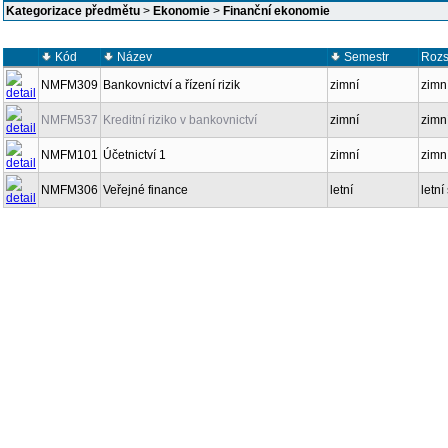
Kategorizace předmětu
>
Ekonomie
>
Finanční ekonomie
Kód
Název
Semestr
Rozs
NMFM309
Bankovnictví a řízení rizik
zimní
zimní
NMFM537
Kreditní riziko v bankovnictví
zimní
zimní
NMFM101
Účetnictví 1
zimní
zimní
NMFM306
Veřejné finance
letní
letní