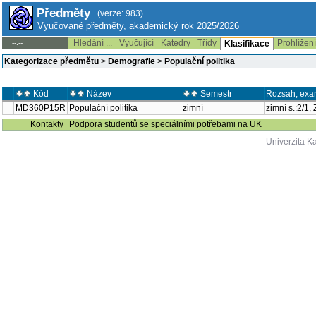
Předměty
(verze: 983)
Vyučované předměty, akademický rok 2025/2026
Hledání ...
Vyučující
Katedry
Třídy
Prohlížen
--:--
Klasifikace
Kategorizace předmětu
>
Demografie
>
Populační politika
Kód
Název
Semestr
Rozsah, exa
MD360P15R
Populační politika
zimní
zimní s.:2/1,
Kontakty
Podpora studentů se speciálními potřebami na UK
Univerzita K