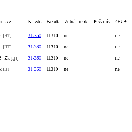
minace
Katedra
Fakulta
Virtuál. mob.
Poč. míst
4EU+
Zk
31-360
11310
ne
ne
[HT]
Zk
31-360
11310
ne
ne
[HT]
, Z+Zk
31-360
11310
ne
ne
[HT]
Zk
31-360
11310
ne
ne
[HT]