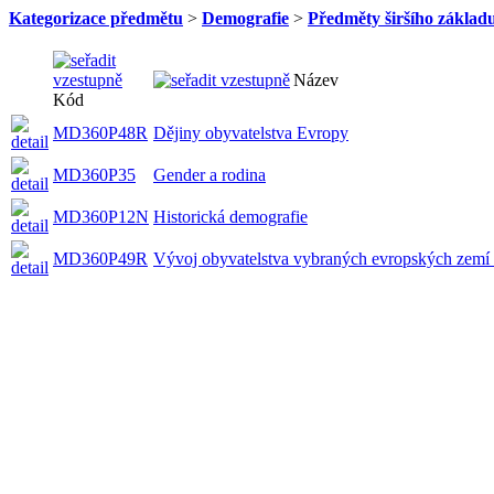
Kategorizace předmětu
>
Demografie
>
Předměty širšího základ
Název
Kód
MD360P48R
Dějiny obyvatelstva Evropy
MD360P35
Gender a rodina
MD360P12N
Historická demografie
MD360P49R
Vývoj obyvatelstva vybraných evropských zemí