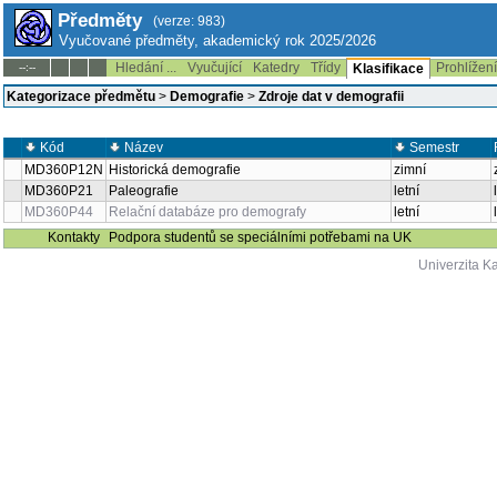
Předměty
(verze: 983)
Vyučované předměty, akademický rok 2025/2026
Hledání ...
Vyučující
Katedry
Třídy
Prohlížen
--:--
Klasifikace
Kategorizace předmětu
>
Demografie
>
Zdroje dat v demografii
Kód
Název
Semestr
MD360P12N
Historická demografie
zimní
MD360P21
Paleografie
letní
MD360P44
Relační databáze pro demografy
letní
Kontakty
Podpora studentů se speciálními potřebami na UK
Univerzita K