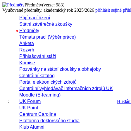
Předměty
(verze: 983)
Vyučované předměty, akademický rok 2025/2026
přihlásit se
jiné přih
Přijímací řízení
Státní závěrečné zkoušky
Předměty
x
Témata prací (Výběr práce)
Anketa
Rozvrh
Přihlašování stáží
Komise
Pozvánky na státní zkoušky a obhajoby
Centrální katalog
Portál elektronických zdrojů
Centrální vyhledávač informačních zdrojů UK
Moodle (E-learning)
--:--
UK Forum
Hledání 
UK Point
Centrum Carolina
Platforma doktorského studia
Klub Alumni