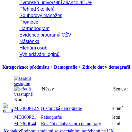
Evropská univerzitní aliance 4EU+
Přehled školitelů
Souborový manažer
Promoce
Harmonogram
Evidence programů CŽV
Nástěnka
Hledání osob
Vyhledávání loginů
Kategorizace předmětu
>
Demografie
>
Zdroje dat v demografii
Název
Semestr
Kód
MD360P12N
Historická demografie
zimní
MD360P21
Paleografie
letní
MD360P44
Relační databáze pro demografy
letní
Kontakty
Podpora studentů se speciálními potřebami na UK